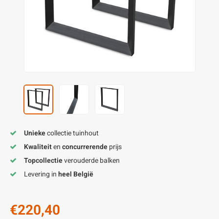
enen
felpoten
V
O
A
Z
P
H
utcomposiet
H
A
V
aatmateriaal
H
H
H
Unieke
collectie tuinhout
Kwaliteit
en
concurrerende
prijs
Topcollectie
verouderde balken
Levering in
heel België
€220,40