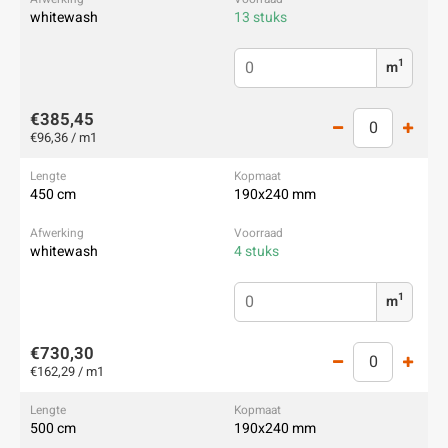
whitewash
13 stuks
1
m
€385,45
€96,36 / m1
450 cm
190x240 mm
whitewash
4 stuks
1
m
€730,30
€162,29 / m1
500 cm
190x240 mm