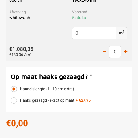
600 cm
190x240 mm
whitewash
5 stuks
1
m
€1.080,35
€180,06 / m1
Op maat haaks gezaagd?
*
Handelslengte (1 - 10 cm extra)
Haaks gezaagd - exact op maat
+ €27,95
€0,00