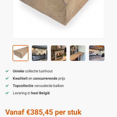
enen
felpoten
V
O
A
Z
P
H
utcomposiet
H
A
V
aatmateriaal
H
H
H
Unieke
collectie tuinhout
Kwaliteit
en
concurrerende
prijs
Topcollectie
verouderde balken
Levering in
heel België
Vanaf
€385,45
per stuk