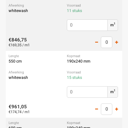
whitewash
11 stuks
1
m
€846,75
€169,35 / m1
550 cm
190x240 mm
whitewash
15 stuks
1
m
€961,05
€174,74 / m1