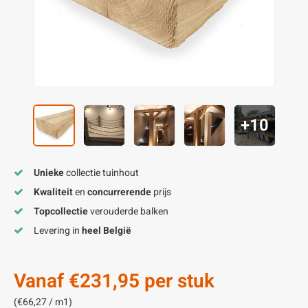
enen
felpoten
V
O
A
Z
P
H
utcomposiet
H
A
V
aatmateriaal
H
H
+10
H
Unieke
collectie tuinhout
Kwaliteit
en
concurrerende
prijs
Topcollectie
verouderde balken
Levering in
heel België
Vanaf
€231,95
per stuk
(€66,27 / m1)