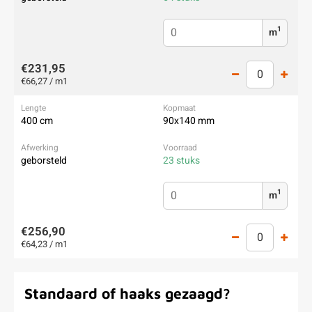
1
m
€231,95
€66,27 / m1
400 cm
90x140 mm
geborsteld
23 stuks
1
m
€256,90
€64,23 / m1
Standaard of haaks gezaagd?