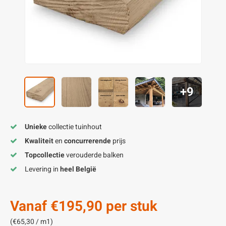
enen
felpoten
V
O
A
Z
P
H
utcomposiet
H
A
V
aatmateriaal
H
H
+9
H
Unieke
collectie tuinhout
Kwaliteit
en
concurrerende
prijs
Topcollectie
verouderde balken
Levering in
heel België
Vanaf
€195,90
per stuk
(€65,30 / m1)