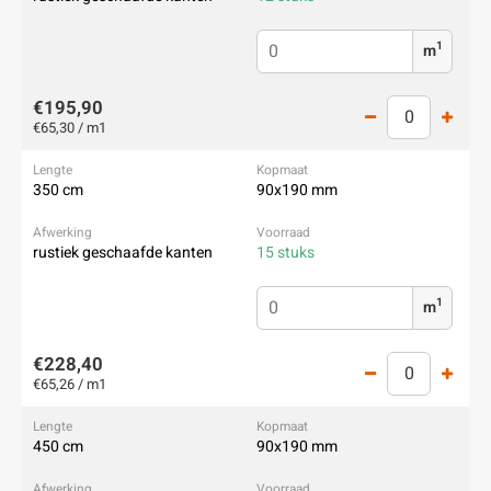
1
m
€195,90
€65,30 / m1
350 cm
90x190 mm
rustiek geschaafde kanten
15 stuks
1
m
€228,40
€65,26 / m1
450 cm
90x190 mm