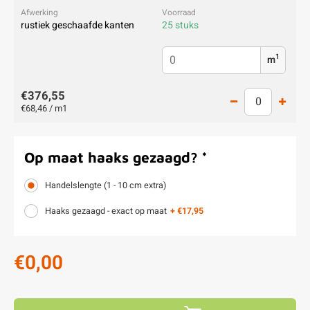
rustiek geschaafde kanten
25 stuks
1
m
€376,55
€68,46 / m1
Op maat haaks gezaagd?
*
Handelslengte (1 - 10 cm extra)
Haaks gezaagd - exact op maat
+ €17,95
€0,00