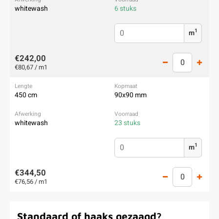
whitewash
6 stuks
1
m
€242,00
€80,67 / m1
450 cm
90x90 mm
whitewash
23 stuks
1
m
€344,50
€76,56 / m1
Standaard of haaks gezaagd?