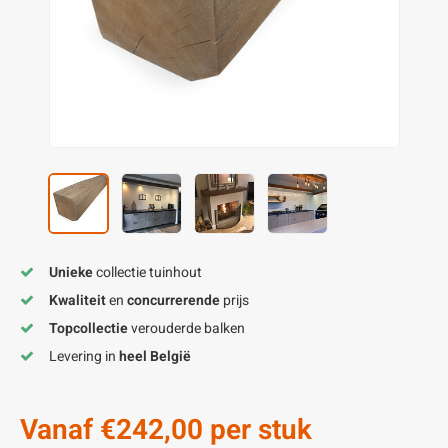
enen
felpoten
V
O
A
Z
P
H
utcomposiet
H
A
V
aatmateriaal
H
H
H
Unieke
collectie tuinhout
Kwaliteit
en
concurrerende
prijs
Topcollectie
verouderde balken
Levering in
heel België
Vanaf
€242,00
per stuk