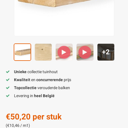
enen
felpoten
V
O
A
Z
P
H
utcomposiet
H
A
V
aatmateriaal
H
H
+2
H
Unieke
collectie tuinhout
Kwaliteit
en
concurrerende
prijs
Topcollectie
verouderde balken
Levering in
heel België
€50,20
per stuk
(€10,46 / m1)