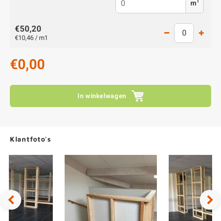
1
m
€50,20
€10,46 / m1
€0,00
In winkelwagen
Klantfoto's