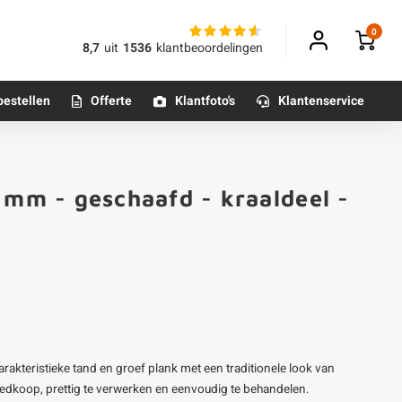
0
8,7
uit
1536
klantbeoordelingen
bestellen
Offerte
Klantfoto's
Klantenservice
Betonpoeren
 mm - geschaafd - kraaldeel -
n
Betonmortels
or binnen
Tafelpoten - metaal
Tafel onderstel - metaal
rakteristieke tand en groef plank met een traditionele look van
Alle poten & onderstellen
oedkoop, prettig te verwerken en eenvoudig te behandelen.