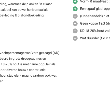
Vorm- & maatvast (t
ding, waarmee de planken 'in elkaar'
Een egaal 'glad' opp
aldeel kan zowel horizontaal als
bekleding & plafondbekleding
(Onbehandeld) niet 
Geen kopse T&G (doo
KD 18-20% hout zal
Wat duurder (t.o.v.
 vochtpercentage van 'vers gezaagd (AD)
gebeurd in grote droogcabines en
D 18-20% hout is met name populair als
voor diverse bouw / constructie
out stabieler - maar daardoor ook wat
men.