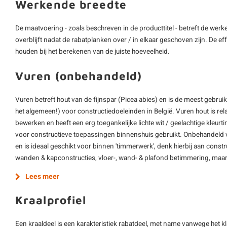
Werkende breedte
De maatvoering - zoals beschreven in de producttitel - betreft de werke
overblijft nadat de rabatplanken over / in elkaar geschoven zijn. De ef
houden bij het berekenen van de juiste hoeveelheid.
Vuren (onbehandeld)
Vuren betreft hout van de fijnspar (Picea abies) en is de meest gebrui
het algemeen!) voor constructiedoeleinden in België. Vuren hout is re
bewerken en heeft een erg toegankelijke lichte wit / geelachtige kleur
voor constructieve toepassingen binnenshuis gebruikt. Onbehandeld 
en is ideaal geschikt voor binnen 'timmerwerk', denk hierbij aan construc
wanden & kapconstructies, vloer-, wand- & plafond betimmering, maar
Lees meer
Kraalprofiel
Een kraaldeel is een karakteristiek rabatdeel, met name vanwege het klas