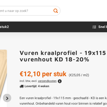
stuk2
Snel 
Beton sokkels
Beits
Vuren kraalprofiel - 19x115
Blauwsteen sokkels
Olie - voor buite
vurenhout KD 18-20%
Impregneer
Teer
€12,10
per stuk
Olie en lak - vo
(€25,05 / m2)
Oxaalzuur
incl. btw, excl.
verzendkosten
Levertijd: 4 weken
Houtvuller
Een vuren kraalprofiel - 19x115 mm - geschaafd - KD is een ka
vurenhout. Onbehandeld vuren hout voor binnen is relatief g