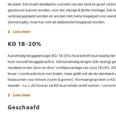
de plank. Een kraal-rabatdeel is voorzien van een tand en groef verbin
geschoven kunnen worden, voor een stevige & dichte montage. Een kra
verticaal geplaatst worden en worden met name toegepast voor wand
(binnenzijde), maar kan ook als dakbeschot toegepast worden.
Lees meer
KD 18-20%
Kunstmatig teruggedroogd (KD, 18-20%) hout betreft hout waarbij het
hout' versnelt teruggebracht is. Het kunstmatig drogen (kiln drying) 
resulteert in een 'door-en-door' vochtpercentage van circa 18-20%. K
bouw / constructie hout voor buiten, maar geldt ook als de standaard 
houtsoorten voor binnen (vuren & grenen). Normaal gesproken is KD-h
duurder - t.o.v. AD hout en zal KD hout minder actief werken / vervor
Lees meer
Geschaafd