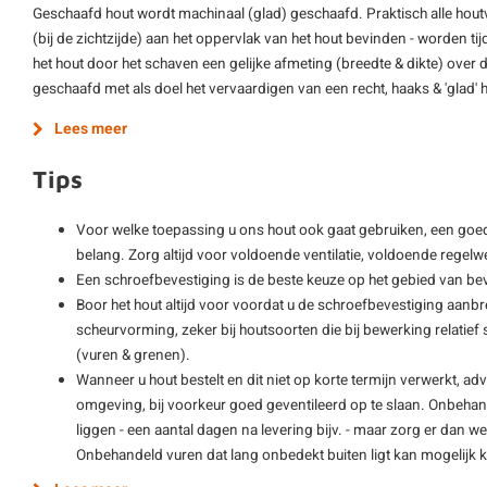
Geschaafd hout wordt machinaal (glad) geschaafd. Praktisch alle hout
(bij de zichtzijde) aan het oppervlak van het hout bevinden - worden ti
het hout door het schaven een gelijke afmeting (breedte & dikte) over d
geschaafd met als doel het vervaardigen van een recht, haaks & 'glad'
Lees meer
Tips
Voor welke toepassing u ons hout ook gaat gebruiken, een goe
belang. Zorg altijd voor voldoende ventilatie, voldoende regelwe
Een schroefbevestiging is de beste keuze op het gebied van be
Boor het hout altijd voor voordat u de schroefbevestiging aanbre
scheurvorming, zeker bij houtsoorten die bij bewerking relatie
(vuren & grenen).
Wanneer u hout bestelt en dit niet op korte termijn verwerkt, adv
omgeving, bij voorkeur goed geventileerd op te slaan. Onbehan
liggen - een aantal dagen na levering bijv. - maar zorg er dan wel
Onbehandeld vuren dat lang onbedekt buiten ligt kan mogelijk