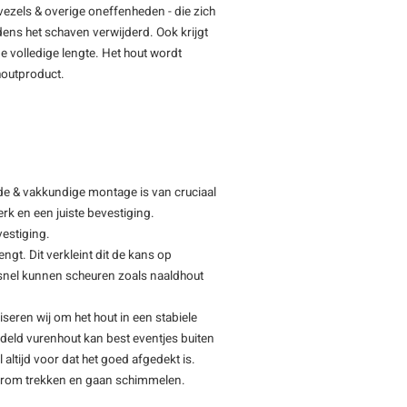
vezels & overige oneffenheden - die zich
jdens het schaven verwijderd. Ook krijgt
e volledige lengte. Het hout wordt
 houtproduct.
de & vakkundige montage is van cruciaal
rk en een juiste bevestiging.
vestiging.
ngt. Dit verkleint dit de kans op
f snel kunnen scheuren zoals naaldhout
iseren wij om het hout in een stabiele
deld vurenhout kan best eventjes buiten
 altijd voor dat het goed afgedekt is.
 krom trekken en gaan schimmelen.