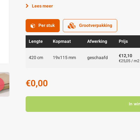
Lees meer
Per stuk
Grootverpakking
Lengte
Kopmaat
Afwerking
Prijs
€12,10
420 cm
19x115 mm
geschaafd
€25,05 / m2
€0,00
In wi