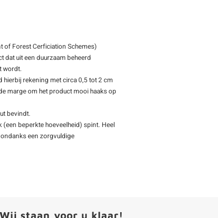
 of Forest Cerficiation Schemes)
ct dat uit een duurzaam beheerd
t wordt.
d hierbij rekening met circa 0,5 tot 2 cm
oende marge om het product mooi haaks op
ut bevindt.
 (een beperkte hoeveelheid) spint. Heel
 - ondanks een zorgvuldige
Wij staan voor u klaar!