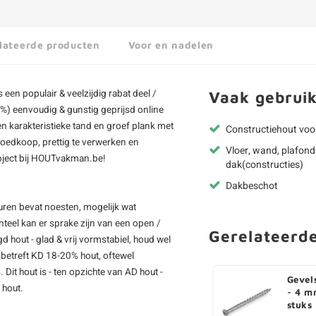
lateerde producten
Voor en nadelen
s een populair & veelzijdig rabat deel /
Vaak gebruik
) eenvoudig & gunstig geprijsd online
en karakteristieke tand en groef plank met
Constructiehout voo
goedkoop, prettig te verwerken en
Vloer, wand, plafond
roject bij HOUTvakman.be!
dak(constructies)
Dakbeschot
uren bevat noesten, mogelijk wat
teel kan er sprake zijn van een open /
Gerelateerd
d hout - glad & vrij vormstabiel, houd wel
betreft KD 18-20% hout, oftewel
t hout is - ten opzichte van AD hout -
Gevel
 hout.
- 4 m
stuks