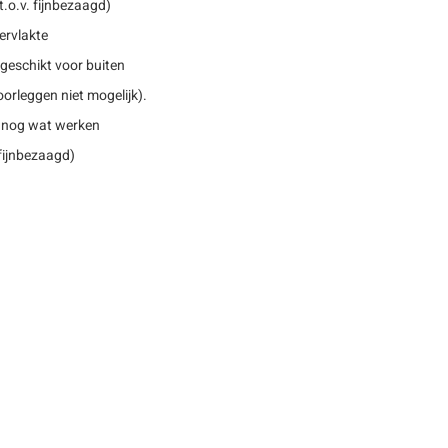
.o.v. fijnbezaagd)
ervlakte
geschikt voor buiten
rleggen niet mogelijk).
 nog wat werken
 fijnbezaagd)