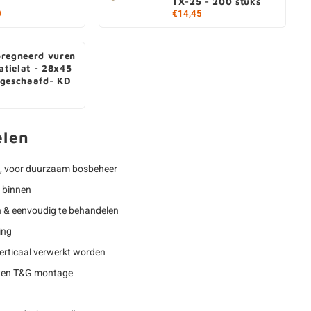
TX-25 - 200 stuks
0
€14,45
regneerd vuren
atielat - 28x45
geschaafd- KD
elen
, voor duurzaam bosbeheer
r binnen
n & eenvoudig te behandelen
ing
erticaal verwerkt worden
oten T&G montage