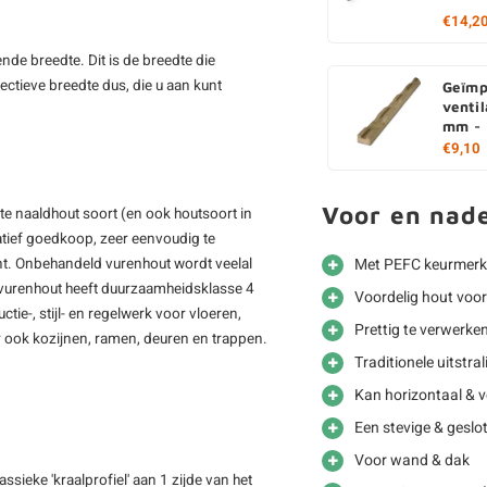
€14,2
nde breedte. Dit is de breedte die
fectieve breedte dus, die u aan kunt
Geïmp
ventil
mm - 
€9,10
Voor en nad
kte naaldhout soort (en ook houtsoort in
latief goedkoop, zeer eenvoudig te
tint. Onbehandeld vurenhout wordt veelal
Met PEFC keurmerk
vurenhout heeft duurzaamheidsklasse 4
Voordelig hout voo
tie-, stijl- en regelwerk voor vloeren,
Prettig te verwerke
 ook kozijnen, ramen, deuren en trappen.
Traditionele uitstral
Kan horizontaal & v
Een stevige & gesl
Voor wand & dak
sieke 'kraalprofiel' aan 1 zijde van het