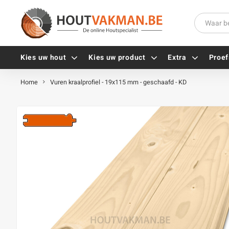
Kies uw hout
Kies uw product
Extra
Proef
Home
Vuren kraalprofiel - 19x115 mm - geschaafd - KD
Universele houtschroeven
Balkdragers
Tellerkopschroeven
Paalhouders
Gevelschroeven
Stelplaten
Vlonderschroeven
Hoekankers
Inox schroeven
Terrasdragers
Verzinkte schroeven
B-fix
Zwarte schroeven
PuraFix
Verbindingsstukken
Alle vijzen
Houten pennen