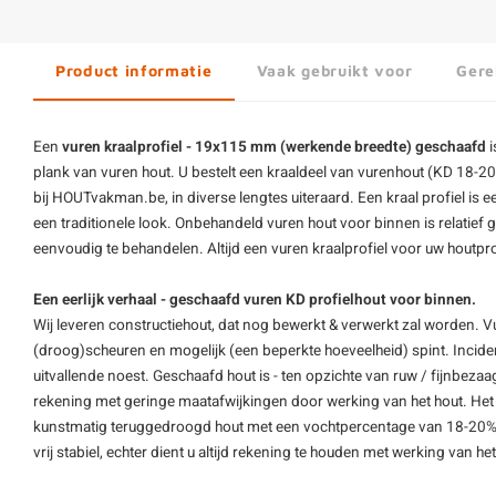
Product informatie
Vaak gebruikt voor
Gere
Een
vuren kraalprofiel - 19x115 mm (werkende breedte) geschaafd
i
plank van vuren hout. U bestelt een kraaldeel van
vurenhout
(KD 18-20%
bij HOUTvakman.be, in diverse lengtes uiteraard. Een
kraal profiel
is e
een traditionele look. Onbehandeld vuren hout voor binnen is relatief 
eenvoudig te behandelen. Altijd een vuren kraalprofiel voor uw houtp
Een eerlijk verhaal - geschaafd vuren KD profielhout voor binnen.
Wij leveren constructiehout, dat nog bewerkt & verwerkt zal worden. V
(droog)scheuren en mogelijk (een beperkte hoeveelheid) spint. Inciden
uitvallende noest. Geschaafd hout is - ten opzichte van ruw / fijnbezaag
rekening met geringe maatafwijkingen door werking van het hout. Het 
kunstmatig teruggedroogd hout met een vochtpercentage van 18-20%. Di
vrij stabiel, echter dient u altijd rekening te houden met werking van het