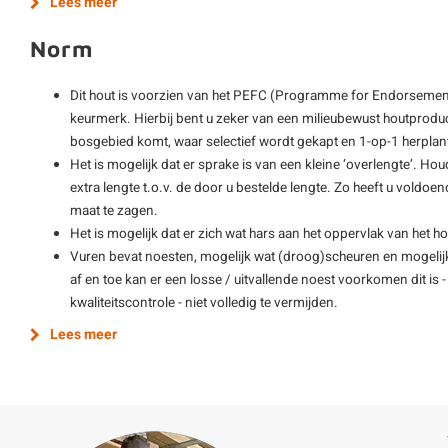
Lees meer
Norm
Dit hout is voorzien van het PEFC (Programme for Endorsement
keurmerk. Hierbij bent u zeker van een milieubewust houtprodu
bosgebied komt, waar selectief wordt gekapt en 1-op-1 herplan
Het is mogelijk dat er sprake is van een kleine ‘overlengte’. Hou
extra lengte t.o.v. de door u bestelde lengte. Zo heeft u vold
maat te zagen.
Het is mogelijk dat er zich wat hars aan het oppervlak van het ho
Vuren bevat noesten, mogelijk wat (droog)scheuren en mogelijk
af en toe kan er een losse / uitvallende noest voorkomen dit is
kwaliteitscontrole - niet volledig te vermijden.
Lees meer