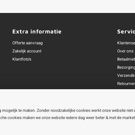
Extra informatie
Servi
Offerte aanvraag
Klantense
Zakelijk account
Over ons
Klantfoto's
Betaalme
Bezorgin
Verzendk
Retourne
Garantie
Klachtena
Openingst
g mogelijk te maken. Zonder noodzakelijke cookies werkt onze website niet 
ische cookies maken we onze website iedere dag weer beter & met de marke
line BV