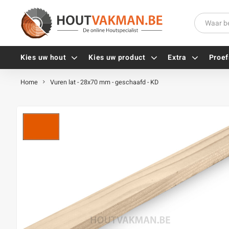
Kies uw hout
Kies uw product
Extra
Proef
Home
Vuren lat - 28x70 mm - geschaafd - KD
Universele houtschroeven
Balkdragers
Tellerkopschroeven
Paalhouders
Gevelschroeven
Stelplaten
Vlonderschroeven
Hoekankers
Inox schroeven
Terrasdragers
Verzinkte schroeven
B-fix
Zwarte schroeven
PuraFix
Verbindingsstukken
Alle vijzen
Houten pennen