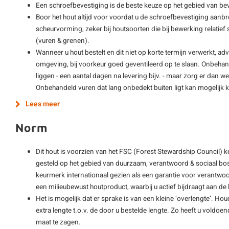
Een schroefbevestiging is de beste keuze op het gebied van be
Boor het hout altijd voor voordat u de schroefbevestiging aanbre
scheurvorming, zeker bij houtsoorten die bij bewerking relatie
(vuren & grenen).
Wanneer u hout bestelt en dit niet op korte termijn verwerkt, adv
omgeving, bij voorkeur goed geventileerd op te slaan. Onbehan
liggen - een aantal dagen na levering bijv. - maar zorg er dan wel
Onbehandeld vuren dat lang onbedekt buiten ligt kan mogelijk
Lees meer
Norm
Dit hout is voorzien van het FSC (Forest Stewardship Council) 
gesteld op het gebied van duurzaam, verantwoord & sociaal bos
keurmerk internationaal gezien als een garantie voor verantwoo
een milieubewust houtproduct, waarbij u actief bijdraagt aan 
Het is mogelijk dat er sprake is van een kleine ‘overlengte’. Hou
extra lengte t.o.v. de door u bestelde lengte. Zo heeft u vold
maat te zagen.