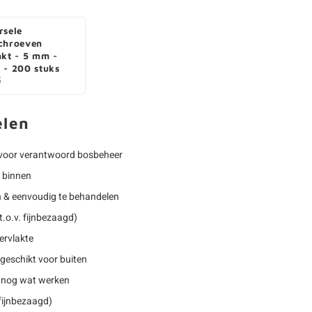
rsele
chroeven
nkt - 5 mm -
 - 200 stuks
5
elen
voor verantwoord bosbeheer
r binnen
n & eenvoudig te behandelen
.o.v. fijnbezaagd)
ervlakte
geschikt voor buiten
 nog wat werken
 fijnbezaagd)