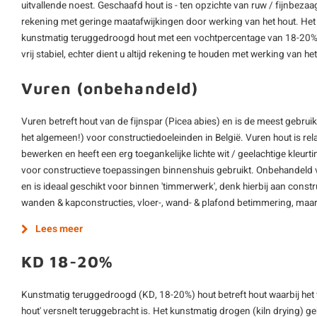
uitvallende noest. Geschaafd hout is - ten opzichte van ruw / fijnbezaag
rekening met geringe maatafwijkingen door werking van het hout. Het 
kunstmatig teruggedroogd hout met een vochtpercentage van 18-20%. Di
vrij stabiel, echter dient u altijd rekening te houden met werking van het
Vuren (onbehandeld)
Vuren betreft hout van de fijnspar (Picea abies) en is de meest gebrui
het algemeen!) voor constructiedoeleinden in België. Vuren hout is re
bewerken en heeft een erg toegankelijke lichte wit / geelachtige kleur
voor constructieve toepassingen binnenshuis gebruikt. Onbehandeld 
en is ideaal geschikt voor binnen 'timmerwerk', denk hierbij aan construc
wanden & kapconstructies, vloer-, wand- & plafond betimmering, maar
Lees meer
KD 18-20%
Kunstmatig teruggedroogd (KD, 18-20%) hout betreft hout waarbij het
hout' versnelt teruggebracht is. Het kunstmatig drogen (kiln drying) 