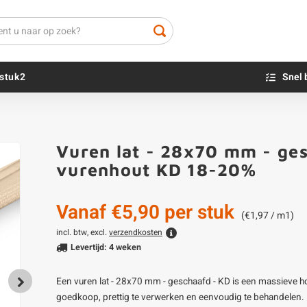
stuk2
Snel 
Beton sokkels
Beits
Vuren lat - 28x70 mm - ges
Blauwsteen sokkels
Olie - voor buite
vurenhout KD 18-20%
Impregneer
Teer
Vanaf
€5,90
per stuk
Olie en lak - vo
(€1,97 / m1)
Oxaalzuur
incl. btw, excl.
verzendkosten
Levertijd: 4 weken
Houtvuller
Een vuren lat - 28x70 mm - geschaafd - KD is een massieve ho
goedkoop, prettig te verwerken en eenvoudig te behandelen.