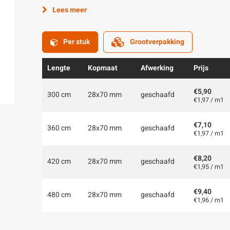
Lees meer
Per stuk
Grootverpakking
Lengte
Kopmaat
Afwerking
Prijs
€5,90
300 cm
28x70 mm
geschaafd
€1,97 / m1
€7,10
360 cm
28x70 mm
geschaafd
€1,97 / m1
€8,20
420 cm
28x70 mm
geschaafd
€1,95 / m1
€9,40
480 cm
28x70 mm
geschaafd
€1,96 / m1