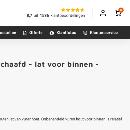
0
8,7
uit
1536
klantbeoordelingen
bestellen
Offerte
Klantfoto's
Klantenservice
Betonpoeren
chaafd - lat voor binnen -
n
Betonmortels
or binnen
Tafelpoten - metaal
Tafel onderstel - metaal
uten lat van vurenhout. Onbehandeld vuren hout voor binnen is relatief
Alle poten & onderstellen