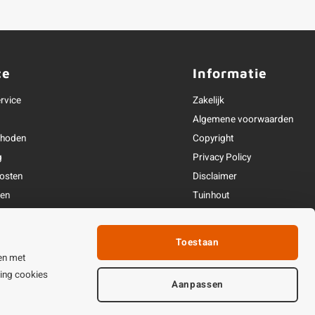
ce
Informatie
rvice
Zakelijk
Algemene voorwaarden
thoden
Copyright
g
Privacy Policy
osten
Disclaimer
ren
Tuinhout
Linkpartners
fhandeling
Toestaan
ijden & contact
en met
ting cookies
Aanpassen