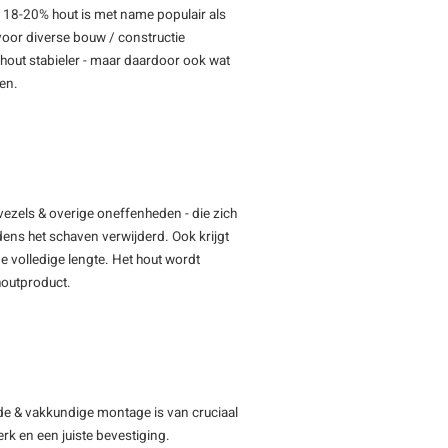
D 18-20% hout is met name populair als
voor diverse bouw / constructie
out stabieler - maar daardoor ook wat
men.
vezels & overige oneffenheden - die zich
jdens het schaven verwijderd. Ook krijgt
e volledige lengte. Het hout wordt
 houtproduct.
de & vakkundige montage is van cruciaal
rk en een juiste bevestiging.