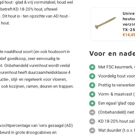
d hout - glad & vrij vormstabiel, houd wel
betreft KD 18-20% hout, oftewel
Unive
t hout is - ten opzichte van AD hout -
houts
 hout.
verzi
TX-25
€14,4
kte naaldhout soort (en ook houtsoort in
Voor en nad
latief goedkoop, zeer eenvoudig te
tint. Onbehandeld vurenhout wordt veelal
Met FSC keurmerk, 
vurenhout heeft duurzaamheidsklasse 4
Voordelig hout voo
tie-, stijl- en regelwerk voor vloeren,
Prettig te verwerke
 ook kozijnen, ramen, deuren en trappen.
Vorm- & maatvast (t
Een egaal 'glad' opp
(Onbehandeld) niet 
KD 18-20% hout zal
 vochtpercentage van 'vers gezaagd (AD)
Wat duurder (t.o.v.
gebeurd in grote droogcabines en