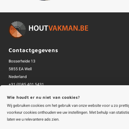
Contactgegevens
Bosserheide 13
5855 EA Well
Nederland
+31 (0)85 401 5431
info@houtvakman.be
Wie houdt er nu niet van cookies?
Alle bedragen zijn incl. btw
Wij gebruiken cookies om het gebruik van onze website voor u zo pretti
voorkeur cookies onthouden we uw instellingen. Met behulp van statist
laten we u relevantere ads zien.
©
Copyright
2026 HOUTvakman.be | HOUTvakman.be is onderdeel van
Roca On