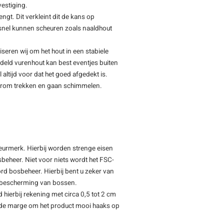
vestiging.
ngt. Dit verkleint dit de kans op
f snel kunnen scheuren zoals naaldhout
iseren wij om het hout in een stabiele
deld vurenhout kan best eventjes buiten
 altijd voor dat het goed afgedekt is.
 krom trekken en gaan schimmelen.
keurmerk. Hierbij worden strenge eisen
beheer. Niet voor niets wordt het FSC-
rd bosbeheer. Hierbij bent u zeker van
de bescherming van bossen.
d hierbij rekening met circa 0,5 tot 2 cm
oende marge om het product mooi haaks op