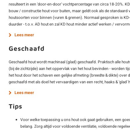
resulteert in een 'door-en-door' vochtpercentage van circa 18-20%. K
bouw / constructie hout voor buiten, maar geldt ook als de standaard 
houtsoorten voor binnen (vuren & grenen). Normaal gesproken is KD-h
duurder - t.o.v. AD hout en zal KD hout minder actief werken / vervor
Lees meer
Geschaafd
Geschaafd hout wordt machinaal (glad) geschaafd. Praktisch alle hout
(bij de zichtzijde) aan het oppervlak van het hout bevinden - worden ti
het hout door het schaven een gelijke afmeting (breedte & dikte) over d
geschaafd met als doel het vervaardigen van een recht, haaks & 'glad'
Lees meer
Tips
Voor welke toepassing u ons hout ook gaat gebruiken, een goe
belang. Zorg altijd voor voldoende ventilatie, voldoende regelwe