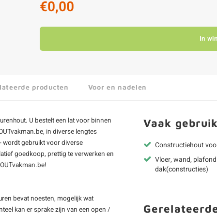
€0,00
In wi
lateerde producten
Voor en nadelen
urenhout. U bestelt een lat voor binnen
Vaak gebruik
HOUTvakman.be, in diverse lengtes
 wordt gebruikt voor diverse
Constructiehout voo
atief goedkoop, prettig te verwerken en
Vloer, wand, plafond
j HOUTvakman.be!
dak(constructies)
uren bevat noesten, mogelijk wat
Gerelateerd
teel kan er sprake zijn van een open /