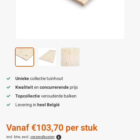
enen
felpoten
V
O
A
Z
P
H
utcomposiet
H
A
V
aatmateriaal
H
H
H
Unieke
collectie tuinhout
Kwaliteit
en
concurrerende
prijs
Topcollectie
verouderde balken
Levering in
heel België
Vanaf
€103,70
per stuk
incl. btw, excl.
verzendkosten