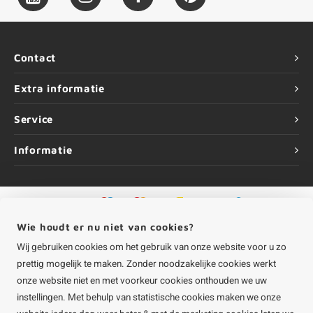
Contact
Extra informatie
Service
Informatie
©
Copyright
2026 HOUTvakman.be | HOUTvakman.be is onderdeel van
Roca
Wie houdt er nu niet van cookies?
Online BV
Wij gebruiken cookies om het gebruik van onze website voor u zo
prettig mogelijk te maken. Zonder noodzakelijke cookies werkt
onze website niet en met voorkeur cookies onthouden we uw
instellingen. Met behulp van statistische cookies maken we onze