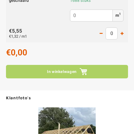
geschaafd
1688 stuks
1
m
€5,55
€1,32 / m1
€0,00
In winkelwagen
Klantfoto's