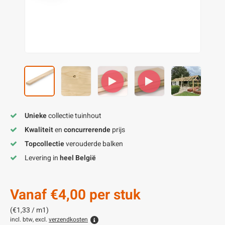
enen
felpoten
V
O
A
Z
P
H
utcomposiet
H
A
V
aatmateriaal
H
H
H
Unieke
collectie tuinhout
Kwaliteit
en
concurrerende
prijs
Topcollectie
verouderde balken
Levering in
heel België
Vanaf
€4,00
per stuk
(€1,33 / m1)
incl. btw, excl.
verzendkosten