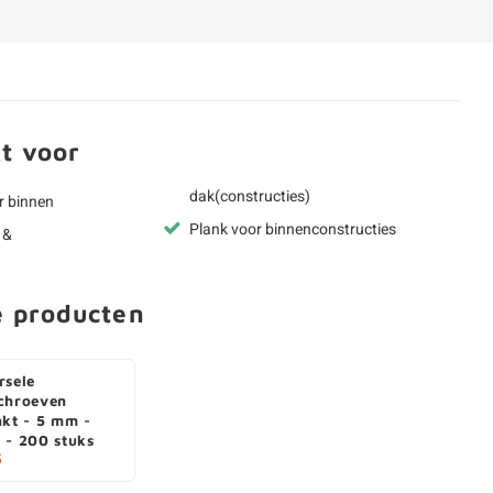
t voor
dak(constructies)
r binnen
Plank voor binnenconstructies
 &
e producten
rsele
chroeven
nkt - 5 mm -
 - 200 stuks
5