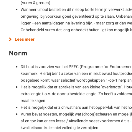
(vuren & grenen).
Wanneer u hout bestelt en dit niet op korte termijn verwerkt, adv
omgeving, bij voorkeur goed geventileerd op te slaan. Onbehan
liggen - een aantal dagen na levering bijv. - maar zorg er dan wel
Onbehandeld vuren dat lang onbedekt buiten ligt kan mogelijk
Lees meer
Norm
Dit hout is voorzien van het PEFC (Programme for Endorsement
keurmerk. Hierbij bent u zeker van een milieubewust houtprodu
bosgebied komt, waar selectief wordt gekapt en 1-op-1 herplan
Het is mogelijk dat er sprake is van een kleine ‘overlengte’. Hou
extra lengte t.o.v. de door u bestelde lengte. Zo heeft u vold
maat te zagen.
Het is mogelijk dat er zich wat hars aan het oppervlak van het ho
Vuren bevat noesten, mogelijk wat (droog)scheuren en mogelijk
af en toe kan er een losse / uitvallende noest voorkomen dit is
kwaliteitscontrole - niet volledig te vermijden.