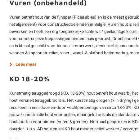
Vuren (onbehandeld)
Vuren betreft hout van de fijnspar (Picea abies) en is de meest gebrui
het algemeen!) voor constructiedoeleinden in België. Vuren hout is re
bewerken en heeft een erg toegankelijke lichte wit / geelachtige kleur
voor constructieve toepassingen binnenshuis gebruikt. Onbehandeld 
en is ideaal geschikt voor binnen 'timmerwerk', denk hierbij aan construc
wanden & kapconstructies, vloer-, wand- & plafond betimmering, maar
Lees meer
KD 18-20%
Kunstmatig teruggedroogd (KD, 18-20%) hout betreft hout waarbij het
hout' versnelt teruggebracht is. Het kunstmatig drogen (kiln drying) 
resulteert in een 'door-en-door' vochtpercentage van circa 18-20%. K
bouw / constructie hout voor buiten, maar geldt ook als de standaard 
houtsoorten voor binnen (vuren & grenen). Normaal gesproken is KD-h
duurder - t.o.v. AD hout en zal KD hout minder actief werken / vervor