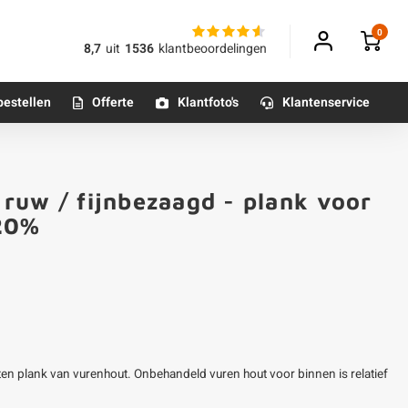
0
8,7
uit
1536
klantbeoordelingen
bestellen
Offerte
Klantfoto's
Klantenservice
Betonpoeren
ruw / fijnbezaagd - plank voor
n
Betonmortels
-20%
or binnen
Tafelpoten - metaal
Tafel onderstel - metaal
en plank van vurenhout. Onbehandeld vuren hout voor binnen is relatief
Alle poten & onderstellen