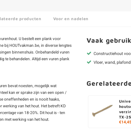
lateerde producten
Voor en nadelen
urenhout. U bestelt een plank voor
Vaak gebruik
ne bij HOUTvakman.be, in diverse lengtes
assingen binnenshuis. Onbehandeld vuren
Constructiehout voo
ig te behandelen. Altijd een
vuren plank
Vloer, wand, plafond
Gerelateerd
uren bevat noesten, mogelijk wat
teel kan er sprake zijn van een open /
rse oneffenheden en is nooit haaks,
Unive
 werking van het hout. Het betreft KD
houts
verzi
centage van 18-20%. Dit hout is - ten
TX-25
uden met werking van het hout.
€14,4