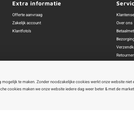
Extra informatie
Servi
Offerte aanvraag
Klantense
Zakelijk account
Over ons
Klantfoto's
Betaalme
Bezorgin
Verzendk
Retourne
Garantie
Klachtena
Openingst
g mogelijk te maken. Zonder noodzakelijke cookies werkt onze website niet 
ische cookies maken we onze website iedere dag weer beter & met de marke
line BV