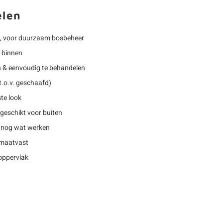
elen
, voor duurzaam bosbeheer
r binnen
n & eenvoudig te behandelen
t.o.v. geschaafd)
te look
geschikt voor buiten
 nog wat werken
 maatvast
oppervlak