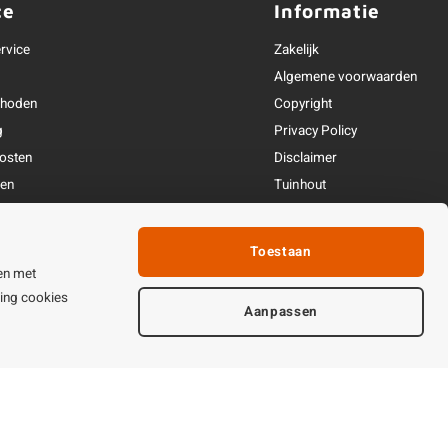
ce
Informatie
rvice
Zakelijk
Algemene voorwaarden
thoden
Copyright
g
Privacy Policy
osten
Disclaimer
ren
Tuinhout
Linkpartners
fhandeling
Toestaan
ijden & contact
en met
ting cookies
Aanpassen