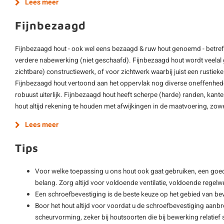
Lees meer
Fijnbezaagd
Fijnbezaagd hout - ook wel eens bezaagd & ruw hout genoemd - betre
verdere nabewerking (niet geschaafd). Fijnbezaagd hout wordt veelal g
zichtbare) constructiewerk, of voor zichtwerk waarbij juist een rustieke 
Fijnbezaagd hout vertoond aan het oppervlak nog diverse oneffenheden 
robuust uiterlijk. Fijnbezaagd hout heeft scherpe (harde) randen, kant
hout altijd rekening te houden met afwijkingen in de maatvoering, zowel
Lees meer
Tips
Voor welke toepassing u ons hout ook gaat gebruiken, een goe
belang. Zorg altijd voor voldoende ventilatie, voldoende regelwe
Een schroefbevestiging is de beste keuze op het gebied van be
Boor het hout altijd voor voordat u de schroefbevestiging aanbre
scheurvorming, zeker bij houtsoorten die bij bewerking relatie