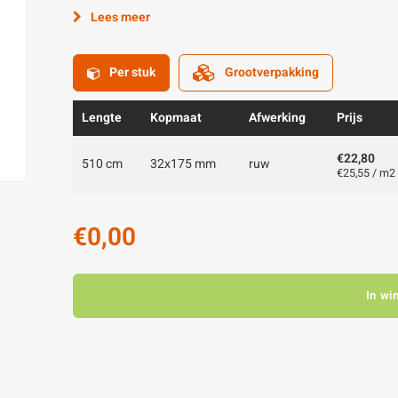
Lees meer
Per stuk
Grootverpakking
Lengte
Kopmaat
Afwerking
Prijs
€22,80
510 cm
32x175 mm
ruw
€25,55 / m2
€0,00
In wi