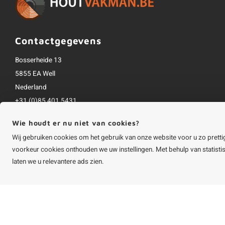
Contactgegevens
Bosserheide 13
5855 EA Well
Nederland
+31 (0)85 401 5431
info@houtvakman.be
Wie houdt er nu niet van cookies?
Alle bedragen zijn incl. btw
Wij gebruiken cookies om het gebruik van onze website voor u zo pretti
voorkeur cookies onthouden we uw instellingen. Met behulp van statist
laten we u relevantere ads zien.
©
Copyright
2026 HOUTvakman.be | HOUTvakman.be is onderdeel van
Roca On