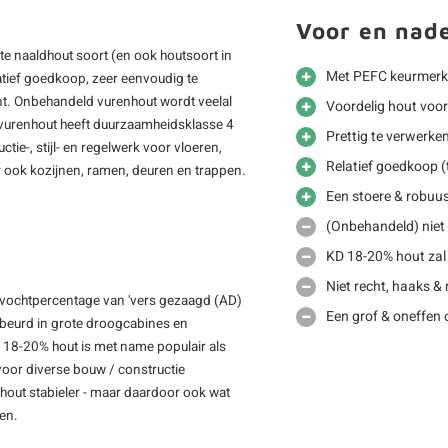
Voor en nad
kte naaldhout soort (en ook houtsoort in
Met PEFC keurmerk
latief goedkoop, zeer eenvoudig te
tint. Onbehandeld vurenhout wordt veelal
Voordelig hout voo
vurenhout heeft duurzaamheidsklasse 4
Prettig te verwerke
tie-, stijl- en regelwerk voor vloeren,
Relatief goedkoop (
 ook kozijnen, ramen, deuren en trappen.
Een stoere & robuus
(Onbehandeld) niet 
KD 18-20% hout zal
Niet recht, haaks &
 vochtpercentage van 'vers gezaagd (AD)
Een grof & oneffen 
gebeurd in grote droogcabines en
D 18-20% hout is met name populair als
voor diverse bouw / constructie
out stabieler - maar daardoor ook wat
men.