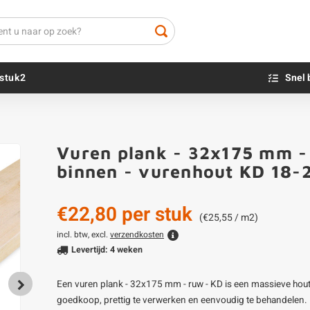
stuk2
Snel 
Beton sokkels
Beits
Vuren plank - 32x175 mm - 
Blauwsteen sokkels
Olie - voor buite
binnen - vurenhout KD 18
Impregneer
Teer
€22,80
per stuk
Olie en lak - vo
(€25,55 / m2)
Oxaalzuur
incl. btw, excl.
verzendkosten
Levertijd: 4 weken
Houtvuller
Een vuren plank - 32x175 mm - ruw - KD is een massieve hout
goedkoop, prettig te verwerken en eenvoudig te behandelen.