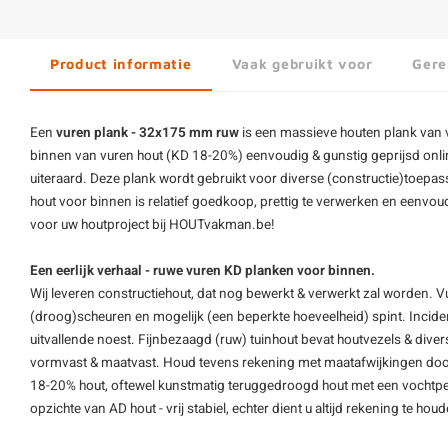
Product informatie
Vaak gebruikt voor
Gere
Een
vuren plank - 32x175 mm ruw
is een massieve houten plank van v
binnen van
vuren hout
(KD 18-20%) eenvoudig & gunstig geprijsd onli
uiteraard. Deze plank wordt gebruikt voor diverse (constructie)toep
hout voor binnen is relatief goedkoop, prettig te verwerken en eenvoud
voor uw houtproject bij HOUTvakman.be!
Een eerlijk verhaal - ruwe vuren KD planken voor binnen.
Wij leveren constructiehout, dat nog bewerkt & verwerkt zal worden. V
(droog)scheuren en mogelijk (een beperkte hoeveelheid) spint. Inciden
uitvallende noest. Fijnbezaagd (ruw) tuinhout bevat houtvezels & dive
vormvast & maatvast. Houd tevens rekening met maatafwijkingen door
18-20% hout, oftewel kunstmatig teruggedroogd hout met een vochtper
opzichte van AD hout - vrij stabiel, echter dient u altijd rekening te ho