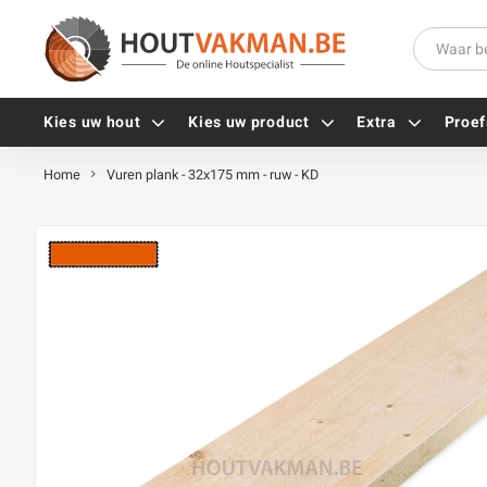
Kies uw hout
Kies uw product
Extra
Proef
Home
Vuren plank - 32x175 mm - ruw - KD
Universele houtschroeven
Balkdragers
Tellerkopschroeven
Paalhouders
Gevelschroeven
Stelplaten
Vlonderschroeven
Hoekankers
Inox schroeven
Terrasdragers
Verzinkte schroeven
B-fix
Zwarte schroeven
PuraFix
Verbindingsstukken
Alle vijzen
Houten pennen