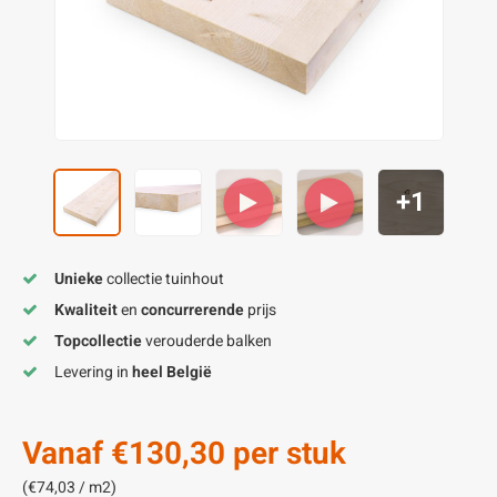
enen
felpoten
V
O
A
Z
P
H
utcomposiet
H
A
V
aatmateriaal
H
H
+1
H
Unieke
collectie tuinhout
Kwaliteit
en
concurrerende
prijs
Topcollectie
verouderde balken
Levering in
heel België
Vanaf
€130,30
per stuk
(€74,03 / m2)