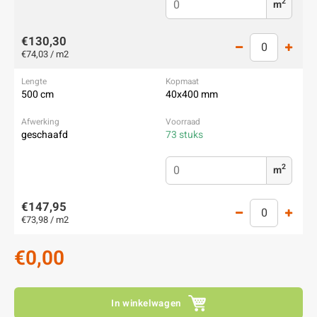
2
m
€130,30
€74,03 / m2
500 cm
40x400 mm
geschaafd
73 stuks
2
m
€147,95
€73,98 / m2
€0,00
In winkelwagen