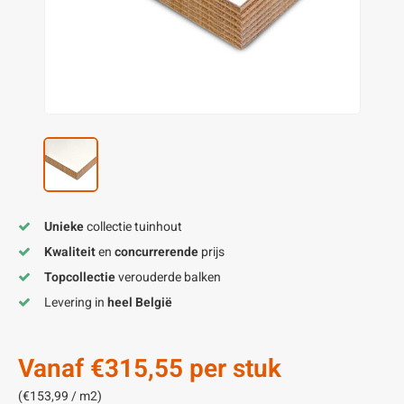
enen
felpoten
V
O
A
Z
P
H
utcomposiet
H
A
V
aatmateriaal
H
H
H
Unieke
collectie tuinhout
Kwaliteit
en
concurrerende
prijs
Topcollectie
verouderde balken
Levering in
heel België
Vanaf
€315,55
per stuk
(€153,99 / m2)