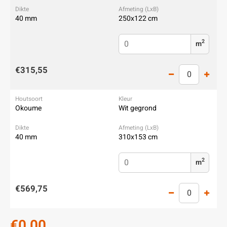
40 mm
250x122 cm
2
m
€315,55
Okoume
Wit gegrond
40 mm
310x153 cm
2
m
€569,75
€0,00