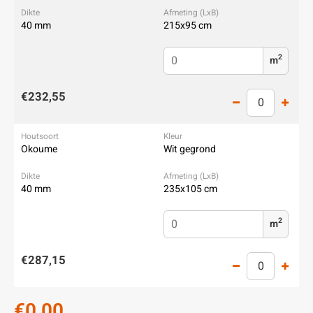
40 mm
215x95 cm
2
m
€232,55
Okoume
Wit gegrond
40 mm
235x105 cm
2
m
€287,15
€0,00