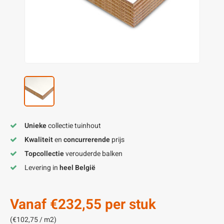
enen
felpoten
V
O
A
Z
P
H
utcomposiet
H
A
V
aatmateriaal
H
H
H
Unieke
collectie tuinhout
Kwaliteit
en
concurrerende
prijs
Topcollectie
verouderde balken
Levering in
heel België
Vanaf
€232,55
per stuk
(€102,75 / m2)