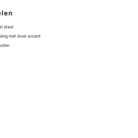
elen
t staal
ling met stoer accent
buiten