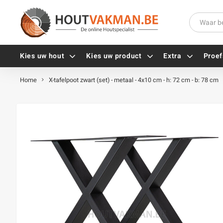
Kies uw hout
Kies uw product
Extra
Proef
Home
X-tafelpoot zwart (set) - metaal - 4x10 cm - h: 72 cm - b: 78 cm
Universele houtschroeven
Balkdragers
Tellerkopschroeven
Paalhouders
Gevelschroeven
Stelplaten
Vlonderschroeven
Hoekankers
Inox schroeven
Terrasdragers
Verzinkte schroeven
B-fix
Zwarte schroeven
PuraFix
Verbindingsstukken
Alle vijzen
Houten pennen