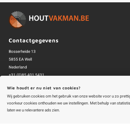
Contactgegevens
Bosserheide 13
5855 EA Well
Nederland
+31 (0)85 401 5431
info@houtvakman.be
Wie houdt er nu niet van cookies?
Alle bedragen zijn incl. btw
Wij gebruiken cookies om het gebruik van onze website voor u zo pretti
voorkeur cookies onthouden we uw instellingen. Met behulp van statist
laten we u relevantere ads zien.
©
Copyright
2026 HOUTvakman.be | HOUTvakman.be is onderdeel van
Roca On