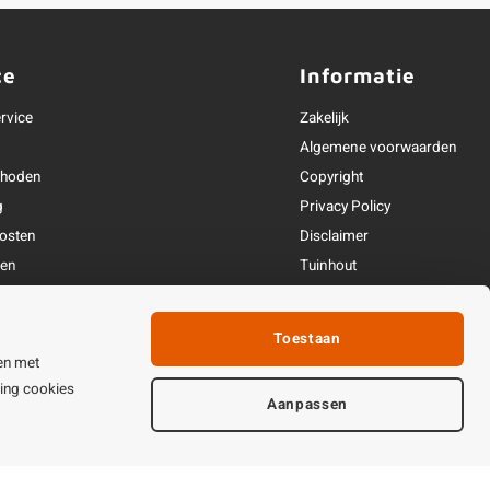
ce
Informatie
rvice
Zakelijk
Algemene voorwaarden
thoden
Copyright
g
Privacy Policy
osten
Disclaimer
ren
Tuinhout
Linkpartners
fhandeling
Toestaan
ijden & contact
en met
ting cookies
Aanpassen