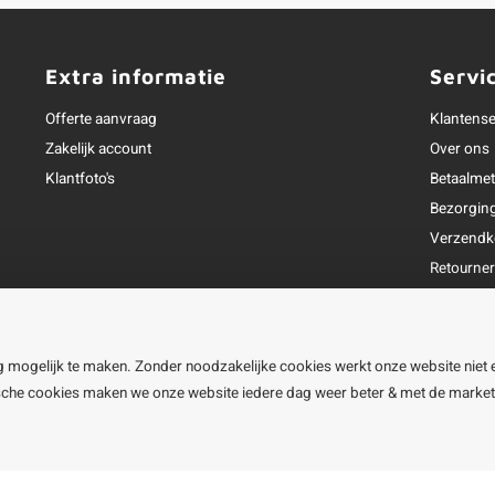
Extra informatie
Servi
Offerte aanvraag
Klantense
Zakelijk account
Over ons
Klantfoto's
Betaalme
Bezorgin
Verzendk
Retourne
Garantie
Klachtena
Openingst
g mogelijk te maken. Zonder noodzakelijke cookies werkt onze website niet 
ische cookies maken we onze website iedere dag weer beter & met de marke
line BV