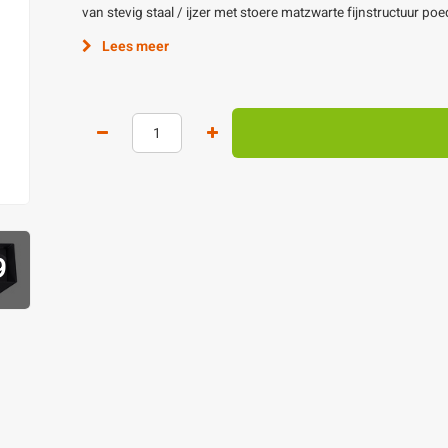
van stevig staal / ijzer met stoere matzwarte fijnstructuur po
Lees meer
9