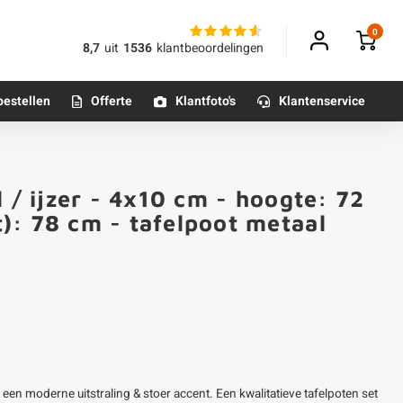
0
8,7
uit
1536
klantbeoordelingen
bestellen
Offerte
Klantfoto's
Klantenservice
Betonpoeren
l / ijzer - 4x10 cm - hoogte: 72
n
Betonmortels
): 78 cm - tafelpoot metaal
or binnen
Tafelpoten - metaal
Tafel onderstel - metaal
Alle poten & onderstellen
 een moderne uitstraling & stoer accent. Een kwalitatieve tafelpoten set