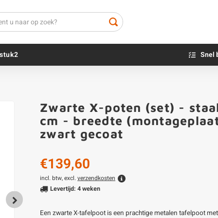
stuk2
Snel 
Beton sokkels
Beits
Zwarte X-poten (set) - staa
Blauwsteen sokkels
Olie - voor buite
cm - breedte (montageplaat
Impregneer
zwart gecoat
Teer
Olie en lak - vo
€139,60
Oxaalzuur
Houtvuller
incl. btw, excl.
verzendkosten
Levertijd: 4 weken
Een zwarte X-tafelpoot is een prachtige metalen tafelpoot met