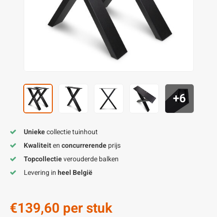
enen
felpoten
V
O
A
Z
P
H
utcomposiet
H
A
V
aatmateriaal
H
H
H
+6
Unieke
collectie tuinhout
Kwaliteit
en
concurrerende
prijs
Topcollectie
verouderde balken
Levering in
heel België
€139,60
per stuk