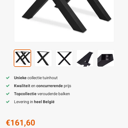
enen
felpoten
V
O
A
Z
P
H
utcomposiet
H
A
V
aatmateriaal
H
H
H
Unieke
collectie tuinhout
Kwaliteit
en
concurrerende
prijs
Topcollectie
verouderde balken
Levering in
heel België
€161,60