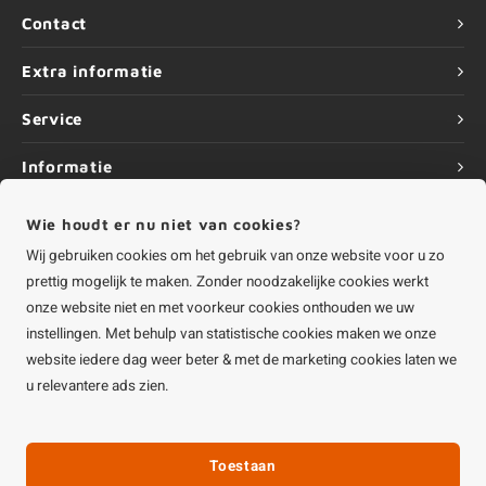
Contact
Extra informatie
Service
Informatie
Wie houdt er nu niet van cookies?
Wij gebruiken cookies om het gebruik van onze website voor u zo
prettig mogelijk te maken. Zonder noodzakelijke cookies werkt
©
Copyright
2026 HOUTvakman.be | HOUTvakman.be is onderdeel van
Roca
Online BV
onze website niet en met voorkeur cookies onthouden we uw
instellingen. Met behulp van statistische cookies maken we onze
website iedere dag weer beter & met de marketing cookies laten we
u relevantere ads zien.
Toestaan