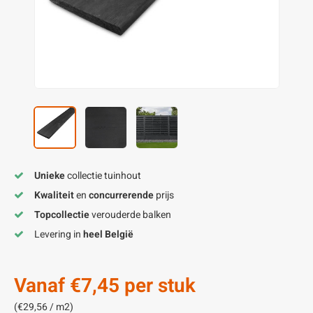
enen
felpoten
V
O
A
Z
P
H
utcomposiet
H
A
V
aatmateriaal
H
H
H
Unieke
collectie tuinhout
Kwaliteit
en
concurrerende
prijs
Topcollectie
verouderde balken
Levering in
heel België
Vanaf
€7,45
per stuk
(€29,56 / m2)