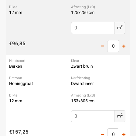
12 mm
125x250 cm
2
m
€96,35
Berken
Zwart bruin
Honinggraat
Dwarsfineer
12 mm
153x305 cm
2
m
€157,25