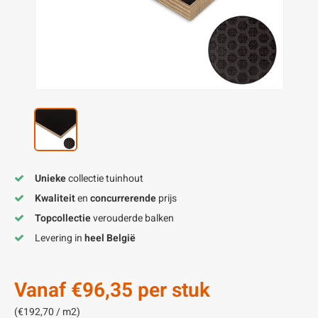
enen
felpoten
V
O
A
Z
P
H
utcomposiet
H
A
V
aatmateriaal
H
H
H
Unieke
collectie tuinhout
Kwaliteit
en
concurrerende
prijs
Topcollectie
verouderde balken
Levering in
heel België
Vanaf
€96,35
per stuk
(€192,70 / m2)