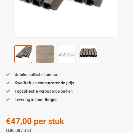
enen
felpoten
V
O
A
Z
P
H
utcomposiet
H
A
V
aatmateriaal
H
H
H
Unieke
collectie tuinhout
Kwaliteit
en
concurrerende
prijs
Topcollectie
verouderde balken
Levering in
heel België
€47,00
per stuk
(€86,08 / m2)