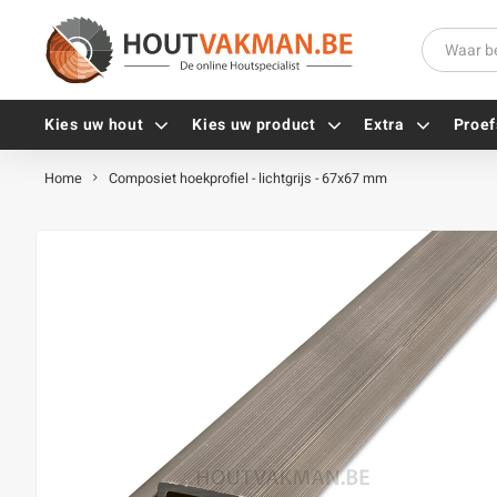
Kies uw hout
Kies uw product
Extra
Proef
Home
Composiet hoekprofiel - lichtgrijs - 67x67 mm
Universele houtschroeven
Balkdragers
Tellerkopschroeven
Paalhouders
Gevelschroeven
Stelplaten
Vlonderschroeven
Hoekankers
Inox schroeven
Terrasdragers
Verzinkte schroeven
B-fix
Zwarte schroeven
PuraFix
Verbindingsstukken
Alle vijzen
Houten pennen