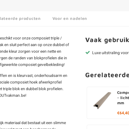
lateerde producten
Voor en nadelen
geschikt voor onze composiet triple /
Vaak gebruik
ak en sluit perfect aan op onze dubbel of
sende kleur zorgen voor een nette en
Luxe uitstraling voo
gen de randen van blokprofielen die in
afgewerkte
composiet gevelbekleding
!
Gerelateerd
fen en is kleurvast, onderhoudsarm en
peciale composiet hoek afwerkprofiel
t triple blok en dubbel blok profielen.
Compo
j HOUTvakman.be!
- lich
mm
€64,4
k materiaal dat bestaat uit een slimme