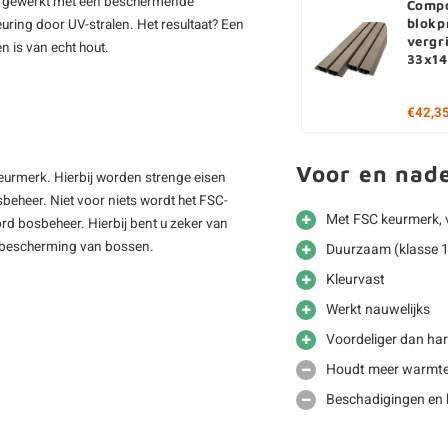
 afgewerkt met een beschermende
Compo
uring door UV-stralen. Het resultaat? Een
blokpr
vergr
n is van echt hout.
33x1
€42,3
Voor en nad
keurmerk. Hierbij worden strenge eisen
beheer. Niet voor niets wordt het FSC-
Met FSC keurmerk, 
rd bosbeheer. Hierbij bent u zeker van
de bescherming van bossen.
Duurzaam (klasse 
Kleurvast
Werkt nauwelijks
Voordeliger dan ha
Houdt meer warmte
Beschadigingen en k