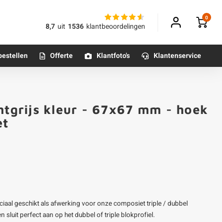
0
8,7
uit
1536
klantbeoordelingen
bestellen
Offerte
Klantfoto's
Klantenservice
Betonpoeren
htgrijs kleur - 67x67 mm - hoek
n
Betonmortels
et
or binnen
Tafelpoten - metaal
Tafel onderstel - metaal
eciaal geschikt als afwerking voor onze composiet triple / dubbel
Alle poten & onderstellen
n sluit perfect aan op het dubbel of triple blokprofiel.