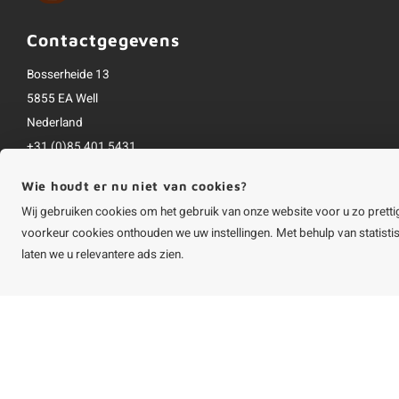
Contactgegevens
Bosserheide 13
5855 EA Well
Nederland
+31 (0)85 401 5431
info@houtvakman.be
Wie houdt er nu niet van cookies?
Alle bedragen zijn incl. btw
Wij gebruiken cookies om het gebruik van onze website voor u zo pretti
voorkeur cookies onthouden we uw instellingen. Met behulp van statist
laten we u relevantere ads zien.
©
Copyright
2026 HOUTvakman.be | HOUTvakman.be is onderdeel van
Roca On