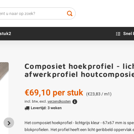
stuk2
Snel 
Beton sokkels
Beits
Composiet hoekprofiel - lic
Blauwsteen sokkels
Olie - voor buite
afwerkprofiel houtcomposi
Impregneer
Teer
€69,10
per stuk
Olie en lak - vo
(€23,83 / m1)
Oxaalzuur
incl. btw, excl.
verzendkosten
Levertijd: 3 weken
Houtvuller
Het composiet hoekprofiel - lichtgrijs kleur - 67x67 mm is sp
blokprofielen. Het profiel heeft een licht geribbeld oppervlak e