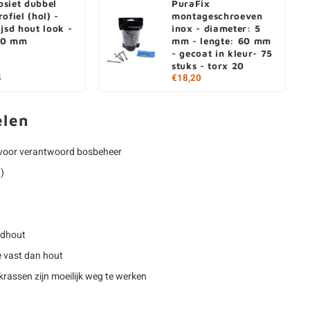
siet dubbel
PuraFix
ofiel (hol) -
montageschroeven
ijsd hout look -
inox - diameter: 5
40 mm
mm - lengte: 60 mm
- gecoat in kleur- 75
stuks - torx 20
5
€18,20
elen
voor verantwoord bosbeheer
1)
rdhout
 vast dan hout
rassen zijn moeilijk weg te werken