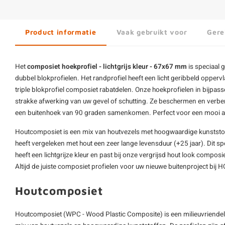
Product informatie
Vaak gebruikt voor
Gere
Het
composiet
hoekprofiel - lichtgrijs kleur - 67x67 mm
is speciaal 
dubbel blokprofielen. Het randprofiel heeft een licht geribbeld oppervl
triple blokprofiel
composiet rabatdelen
. Onze hoekprofielen in bijpas
strakke afwerking van uw gevel of schutting. Ze beschermen en verber
een buitenhoek van 90 graden samenkomen. Perfect voor een mooi 
Houtcomposiet is een mix van houtvezels met hoogwaardige kunststof
heeft vergeleken met hout een zeer lange levensduur (+25 jaar). Dit s
heeft een lichtgrijze kleur en past bij onze vergrijsd hout look composie
Altijd de juiste composiet profielen voor uw nieuwe buitenproject bi
Houtcomposiet
Houtcomposiet (WPC - Wood Plastic Composite) is een milieuvriendelij