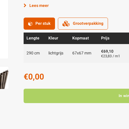
Lees meer
Per stuk
Grootverpakking
Lengte
Kleur
Kopmaat
Prijs
€69,10
290 cm
lichtgrijs
67x67 mm
€23,83 / m1
€0,00
In wi