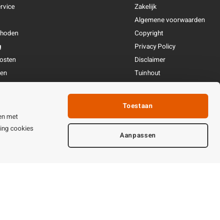
rvice
Zakelijk
Algemene voorwaarden
thoden
Copyright
g
Privacy Policy
osten
Disclaimer
ren
Tuinhout
Linkpartners
fhandeling
Toestaan
ijden & contact
en met
ting cookies
Aanpassen