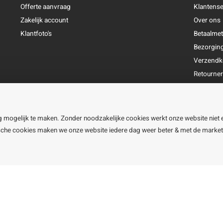
Offerte aanvraag
Klantense
Zakelijk account
Over ons
Klantfoto's
Betaalme
Bezorgin
Verzendk
Retourne
Garantie
Klachtena
Openingst
g mogelijk te maken. Zonder noodzakelijke cookies werkt onze website niet 
ische cookies maken we onze website iedere dag weer beter & met de marke
line BV