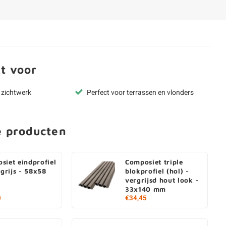
t voor
r zichtwerk
Perfect voor terrassen en vlonders
e producten
siet eindprofiel
Composiet triple
tgrijs - 58x58
blokprofiel (hol) -
vergrijsd hout look -
33x140 mm
0
€34,45