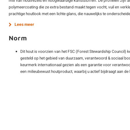
mix van houtvezels en hoogwaardige kunststoffen. De profielen zijn
polymeercoating die ze extra bestand maakt tegen vocht, vuil en verkle
prachtige houtlook met een lichte glans, die nauwelijks te onderscheide
Lees meer
Norm
Dit hout is voorzien van het FSC (Forest Stewardship Council) 
gesteld op het gebied van duurzaam, verantwoord & sociaal bos
keurmerk internationaal gezien als een garantie voor verantwoo
een milieubewust houtproduct, waarbij u actief bijdraagt aan 