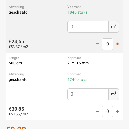
geschaafd
1846 stuks
2
m
€24,55
€53,37 / m2
500 cm
21x115 mm
geschaafd
1240 stuks
2
m
€30,85
€53,65 / m2