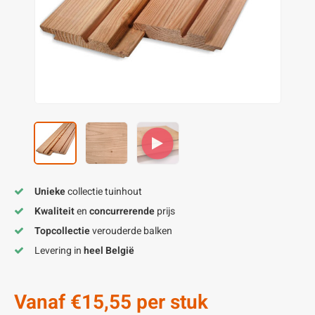
enen
felpoten
V
O
A
Z
P
H
utcomposiet
H
A
V
aatmateriaal
H
H
H
Unieke
collectie tuinhout
Kwaliteit
en
concurrerende
prijs
Topcollectie
verouderde balken
Levering in
heel België
Vanaf
€15,55
per stuk