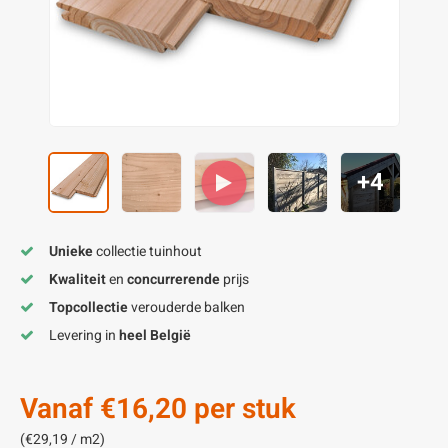
enen
felpoten
V
O
A
Z
P
H
utcomposiet
H
A
V
aatmateriaal
H
H
+4
H
Unieke
collectie tuinhout
Kwaliteit
en
concurrerende
prijs
Topcollectie
verouderde balken
Levering in
heel België
Vanaf
€16,20
per stuk
(€29,19 / m2)