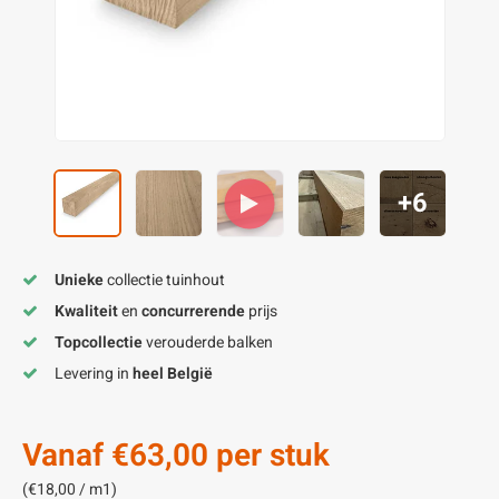
enen
felpoten
V
O
A
Z
P
H
utcomposiet
H
A
V
aatmateriaal
H
H
+6
H
Unieke
collectie tuinhout
Kwaliteit
en
concurrerende
prijs
Topcollectie
verouderde balken
Levering in
heel België
Vanaf
€63,00
per stuk
(€18,00 / m1)