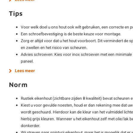
Tips
Voor welk doel u ons hout ook wilt gebruiken, een correcte en p
Een schroefbevestiging is de beste keuze voor montage.
Zorg er altijd voor dat u het hout voorboort. Dit vermindert de 
en zwellen en het risico van scheuren.
Advies schroeven: Kies voor inox schroeven met een minimale l
paneel.
Lees meer
Norm
Rustiek eikenhout (zichtbare zijden B kwaliteit) bevat scheuren 
Kiest u voor gevulde noesten, houd er dan rekening mee dat uw b
wordt geschuurd. Hierdoor kan de kleur van het vulmiddel lich
hierbij grijs kleuren. Wanneer u het eikenhout zelf met olie/lak 
donkerder.
Wij streven naar spintvrij eikenhout, maar het is mogelijk dat er