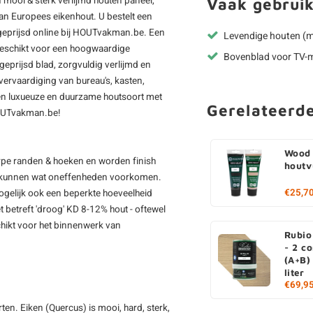
n mooi & sterk verlijmd houten paneel,
Vaak gebruik
van Europees eikenhout. U bestelt een
geprijsd online bij HOUTvakman.be. Een
Levendige houten (
geschikt voor een hoogwaardige
Bovenblad voor TV-m
eprijsd blad, zorgvuldig verlijmd en
ervaardiging van bureau's, kasten,
een luxueuze en duurzame houtsoort met
Gerelateerd
HOUTvakman.be!
Wood 
rpe randen & hoeken en worden finish
houtv
 er kunnen wat oneffenheden voorkomen.
€25,7
mogelijk ook een beperkte hoeveelheid
betreft 'droog' KD 8-12% hout - oftewel
hikt voor het binnenwerk van
Rubio
- 2 c
(A+B)
liter
€69,9
en. Eiken (Quercus) is mooi, hard, sterk,