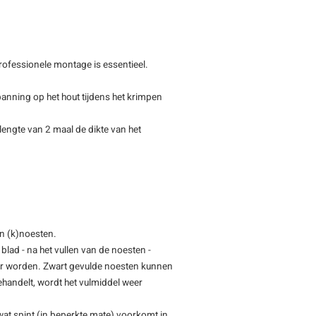
rofessionele montage is essentieel.
spanning op het hout tijdens het krimpen
engte van 2 maal de dikte van het
en (k)noesten.
lad - na het vullen van de noesten -
ter worden. Zwart gevulde noesten kunnen
behandelt, wordt het vulmiddel weer
 wat spint (in beperkte mate) voorkomt in