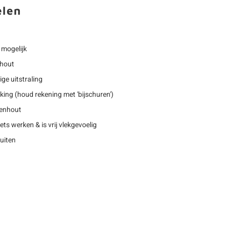
elen
 mogelijk
nhout
ige uitstraling
king (houd rekening met 'bijschuren')
kenhout
iets werken & is vrij vlekgevoelig
buiten