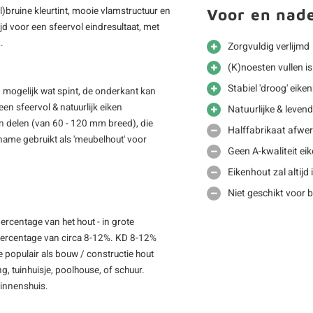
l)bruine kleurtint, mooie vlamstructuur en
Voor en nad
ijd voor een sfeervol eindresultaat, met
.
Zorgvuldig verlijmd
(K)noesten vullen is
Stabiel 'droog' eike
n mogelijk wat spint, de onderkant kan
 een sfeervol & natuurlijk eiken
Natuurlijke & levend
n delen (van 60 - 120 mm breed), die
Halffabrikaat afwer
name gebruikt als 'meubelhout' voor
Geen A-kwaliteit ei
Eikenhout zal altijd 
Niet geschikt voor 
rcentage van het hout - in grote
tpercentage van circa 8-12%. KD 8-12%
 populair als bouw / constructie hout
, tuinhuisje, poolhouse, of schuur.
binnenshuis.