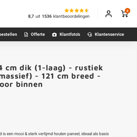
0
8,7
uit
1536
klantbeoordelingen
bestellen
Offerte
Klantfoto's
Klantenservice
Betonpoeren
 cm dik (1-laag) - rustiek
n
Betonmortels
massief) - 121 cm breed -
oor binnen
or binnen
Tafelpoten - metaal
Tafel onderstel - metaal
Alle poten & onderstellen
 is een mooi & sterk verlijmd houten paneel, ideaal als basis