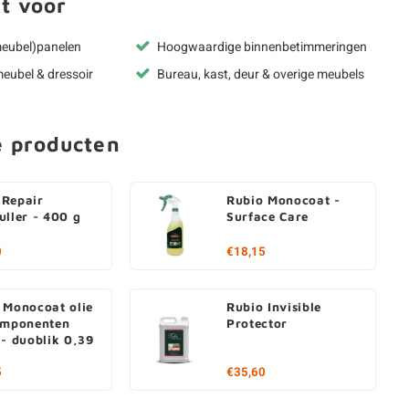
t voor
meubel)panelen
Hoogwaardige binnenbetimmeringen
eubel & dressoir
Bureau, kast, deur & overige meubels
e producten
Repair
Rubio Monocoat -
uller - 400 g
Surface Care
0
€18,15
 Monocoat olie
Rubio Invisible
omponenten
Protector
 - duoblik 0,39
5
€35,60