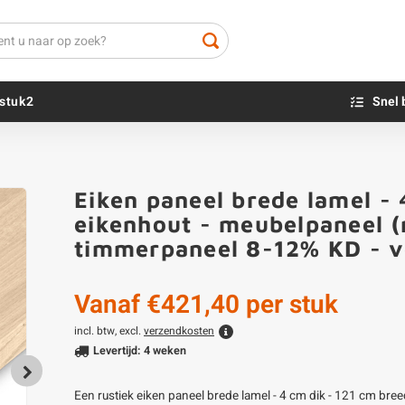
stuk2
Snel 
Beton sokkels
Beits
Eiken paneel brede lamel - 4
Blauwsteen sokkels
Olie - voor buite
eikenhout - meubelpaneel (
Impregneer
timmerpaneel 8-12% KD - v
Teer
Olie en lak - vo
Vanaf
€421,40
per stuk
Oxaalzuur
Houtvuller
incl. btw, excl.
verzendkosten
Levertijd: 4 weken
Een rustiek eiken paneel brede lamel - 4 cm dik - 121 cm breed