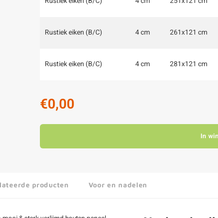
Rustiek eiken (B/C)
4 cm
251x121 cm
Rustiek eiken (B/C)
4 cm
261x121 cm
Rustiek eiken (B/C)
4 cm
281x121 cm
€0,00
In wi
lateerde producten
Voor en nadelen