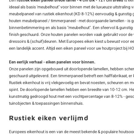
Een
rustiek eiken paneel brede lamel - 4 cm dik - 121 cm breed
is ee
ideaal als basis 'meubelhout" voor binnen met de luxueuze uitstraling 
meubelpaneel van rustiek eikenhout (KD 8-12%) eenvoudig & gunstig 
houten meubelpaneel / timmerpaneel - met doorgaande lamellen - is 
binnenbetimmering en als basis "meubelhout". Een sfeervol & gunstig g
finish geschuurd. Onze
houten panelen
worden vaak gebruikt voor de v
dressoirs & (schuif)deuren. Met Europees eiken kiest u bewust voor 
een landelijk accent. Altijd een
eiken paneel
voor uw houtproject bij 
Een eerlijk verhaal - eiken panelen voor binnen.
Onze panelen zijn opgebouwd uit doorlopende lamellen, hebben sche
geschuurd uitgeleverd. Een timmerpaneel betreft een halffabrikaat,
Rustiek eikenhout is vrij vlekgevoelig en bevat noesten, scheuren en 
spint. De doorlopende lamellen hebben een breedte van 10-12 cm. Het 
kunstmatig gedroogd hout met een vochtpercentage van 8-12% - gesc
tuinobjecten & toepassingen binnenshuis.
Rustiek eiken verlijmd
Europees eikenhout is een van de meest bekende & populaire houtsoort