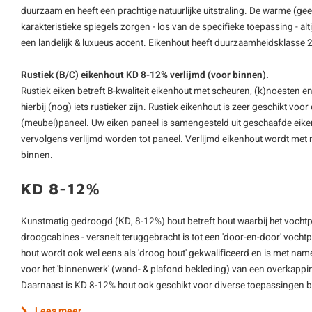
duurzaam en heeft een prachtige natuurlijke uitstraling. De warme (gee
karakteristieke spiegels zorgen - los van de specifieke toepassing - alt
een landelijk & luxueus accent. Eikenhout heeft duurzaamheidsklasse 2
Rustiek (B/C) eikenhout KD 8-12% verlijmd (voor binnen).
Rustiek eiken betreft B-kwaliteit eikenhout met scheuren, (k)noesten e
hierbij (nog) iets rustieker zijn. Rustiek eikenhout is zeer geschikt voor
(meubel)paneel. Uw eiken paneel is samengesteld uit geschaafde eike
vervolgens verlijmd worden tot paneel. Verlijmd eikenhout wordt met 
binnen.
KD 8-12%
Kunstmatig gedroogd (KD, 8-12%) hout betreft hout waarbij het vochtpe
droogcabines - versnelt teruggebracht is tot een 'door-en-door' voch
hout wordt ook wel eens als 'droog hout' gekwalificeerd en is met name
voor het 'binnenwerk' (wand- & plafond bekleding) van een overkapping
Daarnaast is KD 8-12% hout ook geschikt voor diverse toepassingen 
Lees meer