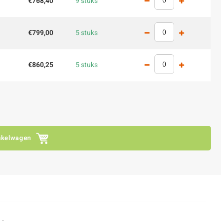
€768,40
9 stuks
€799,00
5 stuks
€860,25
5 stuks
nkelwagen