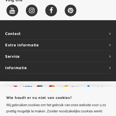
Contact
Extra informatie
Service
Informatie
©
Copyright
2026 HOUTvakman.be | HOUTvakman.be is onderdeel van
Roca
Wie houdt er nu niet van cookies?
Online BV
Wij gebruiken cookies om het gebruik van onze website voor u zo
prettig mogelijk te maken. Zonder noodzakelijke cookies werkt