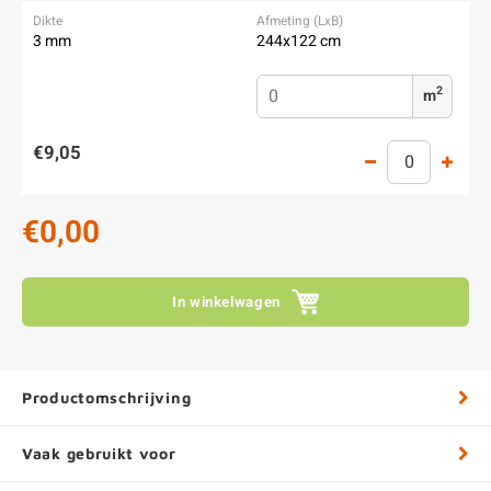
3 mm
244x122 cm
2
m
€9,05
€0,00
In winkelwagen
Productomschrijving
Vaak gebruikt voor