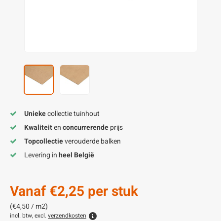
enen
felpoten
V
O
A
Z
P
H
utcomposiet
H
A
V
aatmateriaal
H
H
H
Unieke
collectie tuinhout
Kwaliteit
en
concurrerende
prijs
Topcollectie
verouderde balken
Levering in
heel België
Vanaf
€2,25
per stuk
(€4,50 / m2)
incl. btw, excl.
verzendkosten