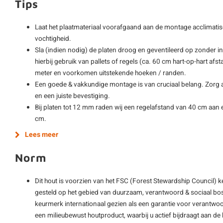
Tips
Laat het plaatmateriaal voorafgaand aan de montage acclimatis
vochtigheid.
Sla (indien nodig) de platen droog en geventileerd op zonder i
hierbij gebruik van pallets of regels (ca. 60 cm hart-op-hart afs
meter en voorkomen uitstekende hoeken / randen.
Een goede & vakkundige montage is van cruciaal belang. Zorg al
en een juiste bevestiging.
Bij platen tot 12 mm raden wij een regelafstand van 40 cm aan e
cm.
Lees meer
Norm
Dit hout is voorzien van het FSC (Forest Stewardship Council) 
gesteld op het gebied van duurzaam, verantwoord & sociaal bos
keurmerk internationaal gezien als een garantie voor verantwoo
een milieubewust houtproduct, waarbij u actief bijdraagt aan 