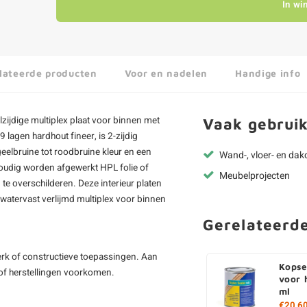
In wi
lateerde producten
Voor en nadelen
Handige info
zijdige multiplex plaat voor binnen met
Vaak gebruik
 lagen hardhout fineer, is 2-zijdig
eelbruine tot roodbruine kleur en een
Wand-, vloer- en da
oudig worden afgewerkt HPL folie of
Meubelprojecten
te overschilderen. Deze interieur platen
watervast verlijmd multiplex
voor binnen
Gerelateerd
erk of constructieve toepassingen. Aan
Kopse
 of herstellingen voorkomen.
voor 
ml
€20,6