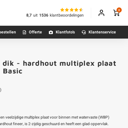
0
8,7
uit
1536
klantbeoordelingen
bestellen
Offerte
Klantfoto's
Klantenservice
Betonpoeren
 dik - hardhout multiplex plaat
n
Betonmortels
 Basic
or binnen
)
Tafelpoten - metaal
Tafel onderstel - metaal
en veelzijdige multiplex plaat voor binnen met watervaste (WBP)
Alle poten & onderstellen
ardhout fineer, is 2-zijdig geschuurd en heeft een glad oppervlak.