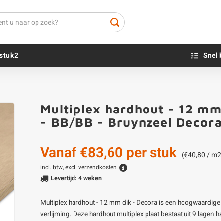
stuk2
Snel 
Beton sokkels
Beits
Multiplex hardhout - 12 mm
Blauwsteen sokkels
Olie - voor buite
- BB/BB - Bruynzeel Decora
Impregneer
Teer
Vanaf
€83,60
per stuk
Olie en lak - vo
(€40,80 / m2
Oxaalzuur
incl. btw, excl.
verzendkosten
Levertijd: 4 weken
Houtvuller
Multiplex hardhout - 12 mm dik - Decora is een hoogwaardige 
verlijming. Deze hardhout multiplex plaat bestaat uit 9 lagen h