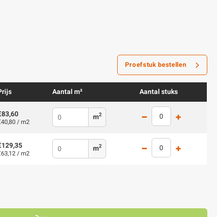
Proefstuk bestellen
Prijs
Aantal m²
Aantal stuks
€83,60
2
m
€40,80 / m2
€129,35
2
m
€63,12 / m2