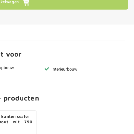
nkelwagen
t voor
kopbouw
Interieurbouw
e producten
 kanten sealer
hout - wit - 750
0