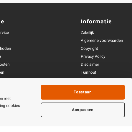
ce
Informatie
rvice
Zakelijk
Algemene voorwaarden
thoden
Copyright
g
Privacy Policy
osten
Disclaimer
ren
Tuinhout
Linkpartners
fhandeling
Toestaan
ijden & contact
en met
ting cookies
Aanpassen