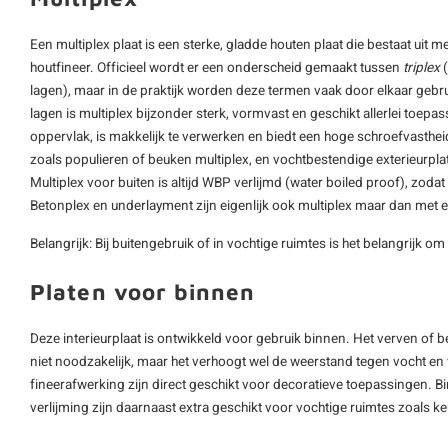
Een multiplex plaat is een sterke, gladde houten plaat die bestaat uit m
houtfineer. Officieel wordt er een onderscheid gemaakt tussen
triplex
(
lagen), maar in de praktijk worden deze termen vaak door elkaar gebru
lagen is multiplex bijzonder sterk, vormvast en geschikt allerlei toepa
oppervlak, is makkelijk te verwerken en biedt een hoge schroefvastheid
zoals populieren of beuken multiplex, en vochtbestendige exterieurpl
Multiplex voor buiten is altijd WBP verlijmd (water boiled proof), zoda
Betonplex en underlayment zijn eigenlijk ook multiplex maar dan met 
Belangrijk: Bij buitengebruik of in vochtige ruimtes is het belangrijk om
Platen voor binnen
Deze interieurplaat is ontwikkeld voor gebruik binnen. Het verven of 
niet noodzakelijk, maar het verhoogt wel de weerstand tegen vocht en v
fineerafwerking zijn direct geschikt voor decoratieve toepassingen. 
verlijming zijn daarnaast extra geschikt voor vochtige ruimtes zoals