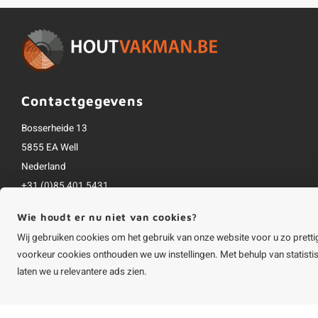
Contactgegevens
Bosserheide 13
5855 EA Well
Nederland
+31 (0)85 401 5431
info@houtvakman.be
Wie houdt er nu niet van cookies?
Alle bedragen zijn incl. btw
Wij gebruiken cookies om het gebruik van onze website voor u zo pretti
voorkeur cookies onthouden we uw instellingen. Met behulp van statist
laten we u relevantere ads zien.
©
Copyright
2026 HOUTvakman.be | HOUTvakman.be is onderdeel van
Roca On