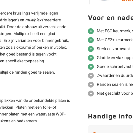
eerdere kruislings verlijmde lagen
Voor en nad
drie lagen) en
multiplex
(meerdere
ikt. Door de opbouw uit verschillende
Met FSC keurmerk, 
ssingen. Multiplex heeft een glad
Met CE2+ keurmerk 
. Er zijn varianten voor binnengebruik,
aten zoals okoumé of berken multiplex.
Sterk en vormvast
t het goed bestand is tegen vocht.
Gladde en vlak oppe
een specifieke toepassing.
Goede schroefvast
 altijd de randen goed te sealen.
Zwaarder en duurde
Randen sealen is me
Niet geschikt voor b
beplakken van de onbehandelde platen is
lekken. Platen met een folie- of
Binnenplaten met een watervaste WBP-
Handige info
 keukens en badkamers.