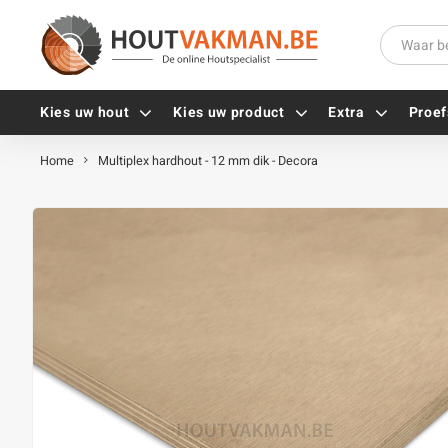
Kies uw hout
Kies uw product
Extra
Proef
Home
Multiplex hardhout - 12 mm dik - Decora
Universele houtschroeven
Balkdragers
Tellerkopschroeven
Paalhouders
Gevelschroeven
Stelplaten
Vlonderschroeven
Hoekankers
Inox schroeven
Terrasdragers
Verzinkte schroeven
B-fix
Zwarte schroeven
PuraFix
Verbindingsstukken
Alle vijzen
Houten pennen