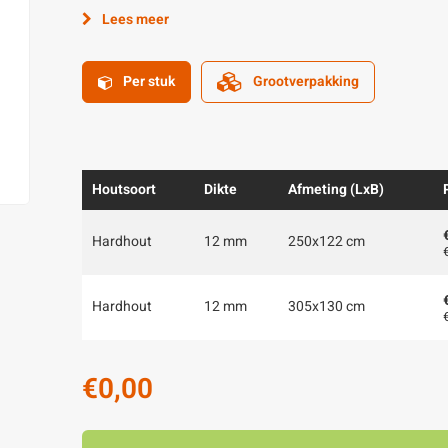
Lees meer
Per stuk
Grootverpakking
Houtsoort
Dikte
Afmeting (LxB)
Hardhout
12 mm
250x122 cm
Hardhout
12 mm
305x130 cm
€0,00