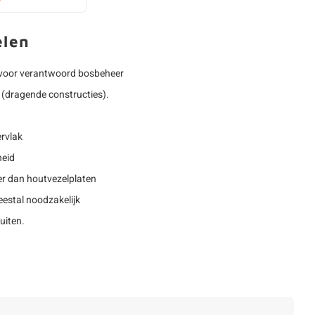
elen
voor verantwoord bosbeheer
(dragende constructies).
rvlak
heid
r dan houtvezelplaten
estal noodzakelijk
uiten.