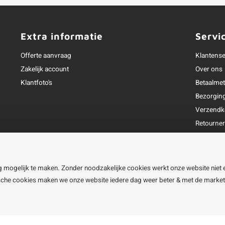
Extra informatie
Servi
Offerte aanvraag
Klantense
Zakelijk account
Over ons
Klantfoto's
Betaalme
Bezorgin
Verzendk
Retourne
Garantie
Klachtena
Openingst
g mogelijk te maken. Zonder noodzakelijke cookies werkt onze website niet 
ische cookies maken we onze website iedere dag weer beter & met de marke
line BV