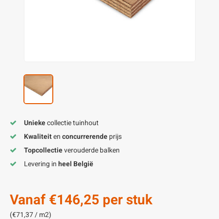
enen
felpoten
V
O
A
Z
P
H
utcomposiet
H
A
V
aatmateriaal
H
H
H
Unieke
collectie tuinhout
Kwaliteit
en
concurrerende
prijs
Topcollectie
verouderde balken
Levering in
heel België
Vanaf
€146,25
per stuk
(€71,37 / m2)