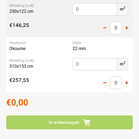
2
m
250x122 cm
€146,25
Okoume
22 mm
2
m
310x153 cm
€257,55
€0,00
In winkelwagen