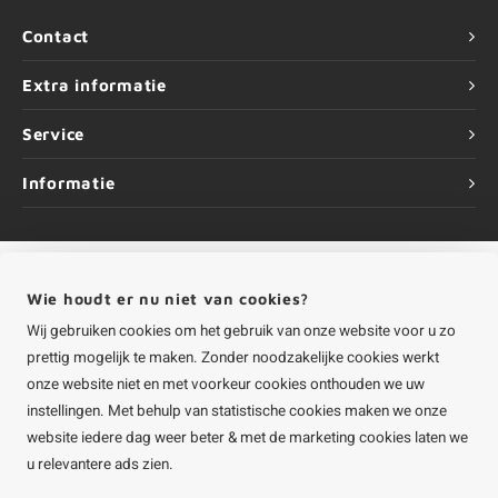
Contact
Extra informatie
Service
Informatie
Wie houdt er nu niet van cookies?
©
Copyright
2026 HOUTvakman.be | HOUTvakman.be is onderdeel van
Roca
Online BV
Wij gebruiken cookies om het gebruik van onze website voor u zo
prettig mogelijk te maken. Zonder noodzakelijke cookies werkt
onze website niet en met voorkeur cookies onthouden we uw
instellingen. Met behulp van statistische cookies maken we onze
website iedere dag weer beter & met de marketing cookies laten we
u relevantere ads zien.