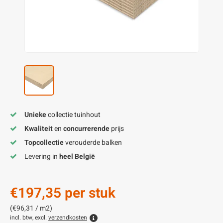
enen
felpoten
V
O
A
Z
P
H
utcomposiet
H
A
V
aatmateriaal
H
H
H
Unieke
collectie tuinhout
Kwaliteit
en
concurrerende
prijs
Topcollectie
verouderde balken
Levering in
heel België
€197,35
per stuk
(€96,31 / m2)
incl. btw, excl.
verzendkosten