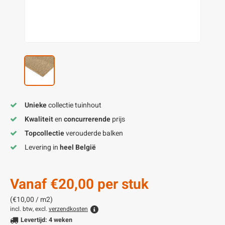
enen
felpoten
V
O
A
Z
P
H
utcomposiet
H
A
V
aatmateriaal
H
H
H
Unieke
collectie tuinhout
Kwaliteit
en
concurrerende
prijs
Topcollectie
verouderde balken
Levering in
heel België
Vanaf
€20,00
per stuk
(€10,00 / m2)
incl. btw, excl.
verzendkosten
Levertijd: 4 weken