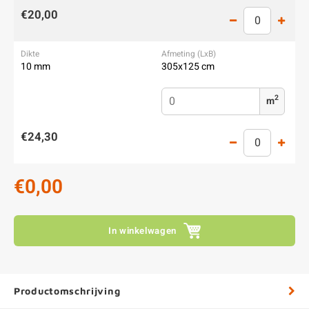
€20,00
10 mm
305x125 cm
2
m
€24,30
€0,00
In winkelwagen
Productomschrijving