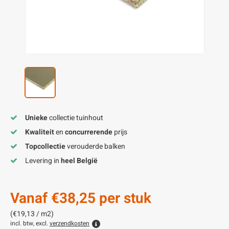
enen
felpoten
V
O
A
Z
P
H
utcomposiet
H
A
V
aatmateriaal
H
H
H
Unieke
collectie tuinhout
Kwaliteit
en
concurrerende
prijs
Topcollectie
verouderde balken
Levering in
heel België
Vanaf
€38,25
per stuk
(€19,13 / m2)
incl. btw, excl.
verzendkosten