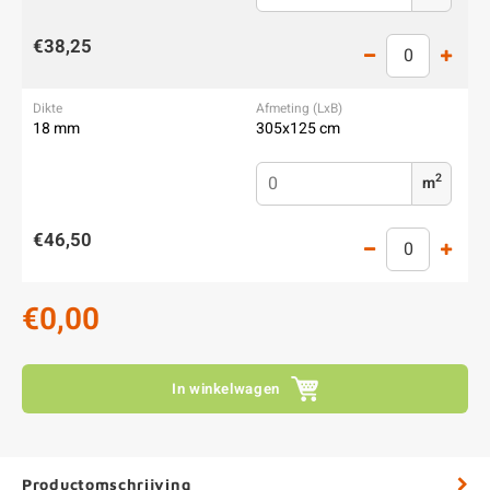
€38,25
18 mm
305x125 cm
2
m
€46,50
€0,00
In winkelwagen
Productomschrijving