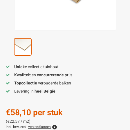
enen
felpoten
V
O
A
Z
P
H
utcomposiet
H
A
V
aatmateriaal
H
H
H
Unieke
collectie tuinhout
Kwaliteit
en
concurrerende
prijs
Topcollectie
verouderde balken
Levering in
heel België
€58,10
per stuk
(€22,57 / m2)
incl. btw, excl.
verzendkosten