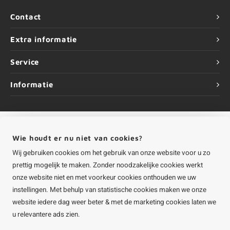
Contact
Extra informatie
Service
Informatie
Wie houdt er nu niet van cookies?
©
Copyright
2026 HOUTvakman.be | HOUTvakman.be is onderdeel van
Roca
Online BV
Wij gebruiken cookies om het gebruik van onze website voor u zo
prettig mogelijk te maken. Zonder noodzakelijke cookies werkt
onze website niet en met voorkeur cookies onthouden we uw
instellingen. Met behulp van statistische cookies maken we onze
website iedere dag weer beter & met de marketing cookies laten we
u relevantere ads zien.