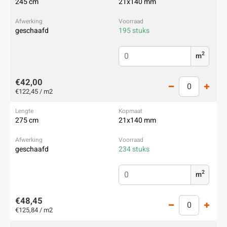
245 cm
21x140 mm
geschaafd
195 stuks
2
m
€42,00
€122,45 / m2
275 cm
21x140 mm
geschaafd
234 stuks
2
m
€48,45
€125,84 / m2