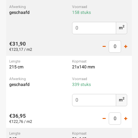
geschaafd
158 stuks
2
m
€31,90
€123,17 / m2
215 cm
21x140 mm
geschaafd
339 stuks
2
m
€36,95
€122,76 / m2