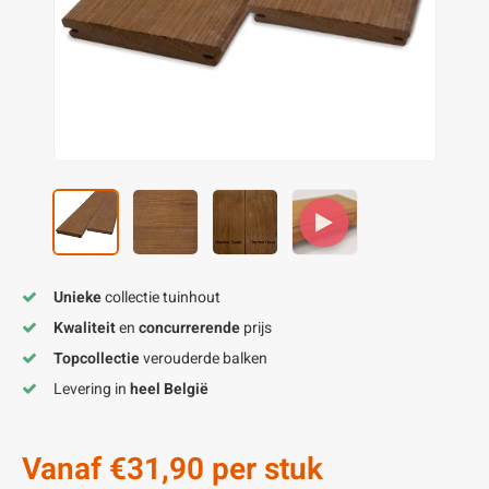
enen
felpoten
V
O
A
Z
P
H
utcomposiet
H
A
V
aatmateriaal
H
H
H
Unieke
collectie tuinhout
Kwaliteit
en
concurrerende
prijs
Topcollectie
verouderde balken
Levering in
heel België
Vanaf
€31,90
per stuk