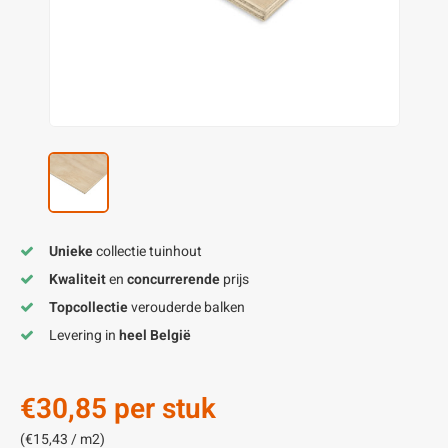
enen
felpoten
V
O
A
Z
P
H
utcomposiet
H
A
V
aatmateriaal
H
H
H
Unieke
collectie tuinhout
Kwaliteit
en
concurrerende
prijs
Topcollectie
verouderde balken
Levering in
heel België
€30,85
per stuk
(€15,43 / m2)