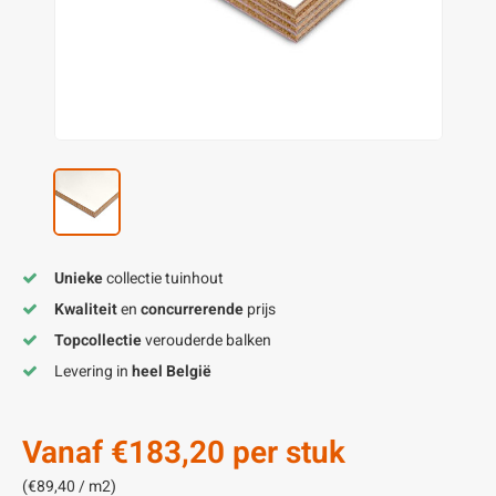
enen
felpoten
V
O
A
Z
P
H
utcomposiet
H
A
V
aatmateriaal
H
H
H
Unieke
collectie tuinhout
Kwaliteit
en
concurrerende
prijs
Topcollectie
verouderde balken
Levering in
heel België
Vanaf
€183,20
per stuk
(€89,40 / m2)