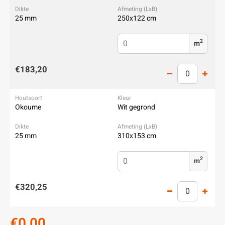
25 mm
250x122 cm
2
m
€183,20
Okoume
Wit gegrond
25 mm
310x153 cm
2
m
€320,25
€0,00