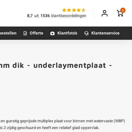
0
8,7
uit
1536
klantbeoordelingen
bestellen
Offerte
Klantfoto's
Klantenservice
Betonpoeren
mm dik - underlaymentplaat -
n
Betonmortels
or binnen
Tafelpoten - metaal
Tafel onderstel - metaal
 en gunstig geprijsde multiplex plaat voor binnen met watervaste (WBP)
Alle poten & onderstellen
is 2-zijdig geschuurd en heeft een relatief glad oppervlak.