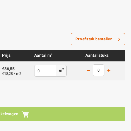
Proefstuk bestellen
Prijs
Aantal m²
Aantal stuks
€36,55
2
m
€18,28 / m2
nkelwagen