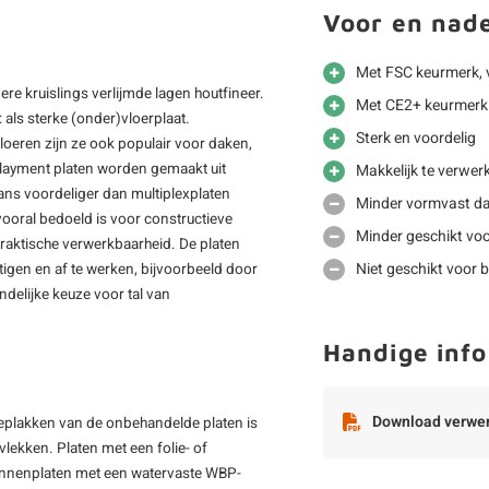
Voor en nad
Met FSC keurmerk, 
ere kruislings verlijmde lagen houtfineer.
Met CE2+ keurmerk 
als sterke (onder)vloerplaat.
Sterk en voordelig
oeren zijn ze ook populair voor daken,
rlayment platen worden gemaakt uit
Makkelijk te verwer
ans voordeliger dan multiplexplaten
Minder vormvast da
ooral bedoeld is voor constructieve
Minder geschikt vo
 praktische verwerkbaarheid. De platen
Niet geschikt voor b
stigen en af te werken, bijvoorbeeld door
ndelijke keuze voor tal van
Handige info
Download verwer
beplakken van de onbehandelde platen is
lekken. Platen met een folie- of
Binnenplaten met een watervaste WBP-