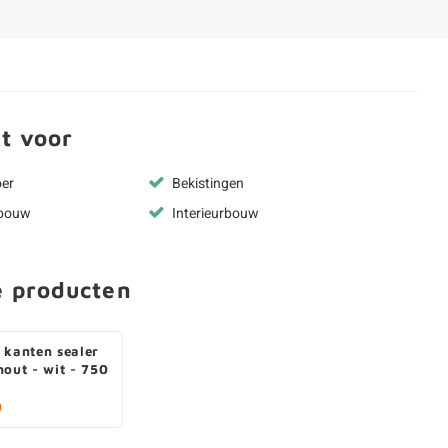
t voor
oer
Bekistingen
rbouw
Interieurbouw
e producten
 kanten sealer
hout - wit - 750
0