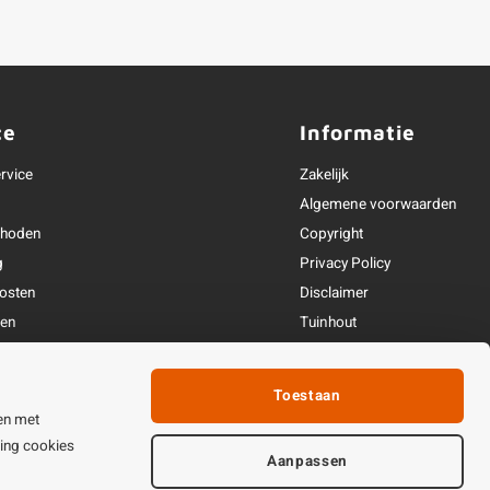
ce
Informatie
rvice
Zakelijk
Algemene voorwaarden
thoden
Copyright
g
Privacy Policy
osten
Disclaimer
ren
Tuinhout
Linkpartners
fhandeling
Toestaan
ijden & contact
en met
ting cookies
Aanpassen