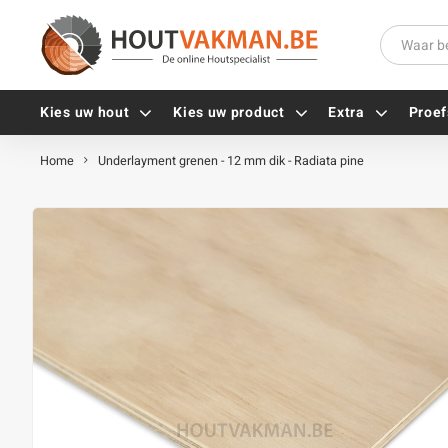
Kies uw hout
Kies uw product
Extra
Proef
Home
Underlayment grenen - 12 mm dik - Radiata pine
Universele houtschroeven
Balkdragers
Tellerkopschroeven
Paalhouders
Gevelschroeven
Stelplaten
Vlonderschroeven
Hoekankers
Inox schroeven
Terrasdragers
Verzinkte schroeven
B-fix
Zwarte schroeven
PuraFix
Verbindingsstukken
Alle vijzen
Houten pennen