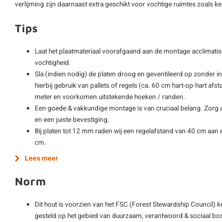
verlijming zijn daarnaast extra geschikt voor vochtige ruimtes zoals
Tips
Laat het plaatmateriaal voorafgaand aan de montage acclimatis
vochtigheid.
Sla (indien nodig) de platen droog en geventileerd op zonder i
hierbij gebruik van pallets of regels (ca. 60 cm hart-op-hart afs
meter en voorkomen uitstekende hoeken / randen.
Een goede & vakkundige montage is van cruciaal belang. Zorg al
en een juiste bevestiging.
Bij platen tot 12 mm raden wij een regelafstand van 40 cm aan e
cm.
Lees meer
Norm
Dit hout is voorzien van het FSC (Forest Stewardship Council) 
gesteld op het gebied van duurzaam, verantwoord & sociaal bos