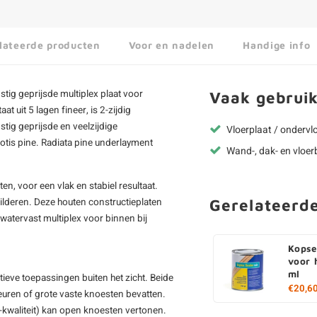
lateerde producten
Voor en nadelen
Handige info
stig geprijsde multiplex plaat voor
Vaak gebruik
 uit 5 lagen fineer, is 2-zijdig
stig geprijsde en veelzijdige
Vloerplaat / ondervl
otis pine.
Radiata pine underlayment
Wand-, dak- en vloe
aten
, voor een vlak en stabiel resultaat.
ilderen. Deze houten constructieplaten
Gerelateerd
 watervast multiplex voor binnen bij
Kopse
voor 
ml
ieve toepassingen buiten het zicht. Beide
€20,6
heuren of grote vaste knoesten bevatten.
C-kwaliteit) kan open knoesten vertonen.