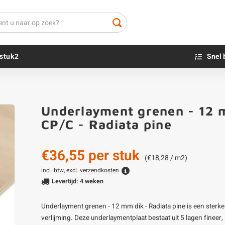
stuk2
Snel 
Beton sokkels
Beits
Underlayment grenen - 12 
Blauwsteen sokkels
Olie - voor buite
CP/C - Radiata pine
Impregneer
Teer
€36,55
per stuk
Olie en lak - vo
(€18,28 / m2)
Oxaalzuur
incl. btw, excl.
verzendkosten
Levertijd: 4 weken
Houtvuller
Underlayment grenen - 12 mm dik - Radiata pine is een sterke
verlijming. Deze underlaymentplaat bestaat uit 5 lagen fineer, 