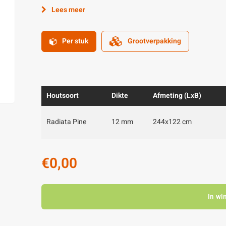
Lees meer
Per stuk
Grootverpakking
Houtsoort
Dikte
Afmeting (LxB)
Radiata Pine
12 mm
244x122 cm
€0,00
In wi