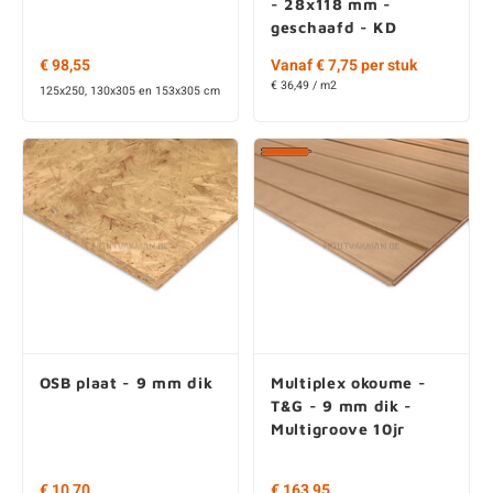
€ 98,55
Vanaf € 7,75 per stuk
€ 36,49 / m2
125x250, 130x305 en 153x305 cm
OSB plaat - 9 mm dik
Multiplex okoume -
T&G - 9 mm dik -
Multigroove 10jr
€ 10,70
€ 163,95
244x59, 244x122 en 280x119,6
250x124,2 cm
cm