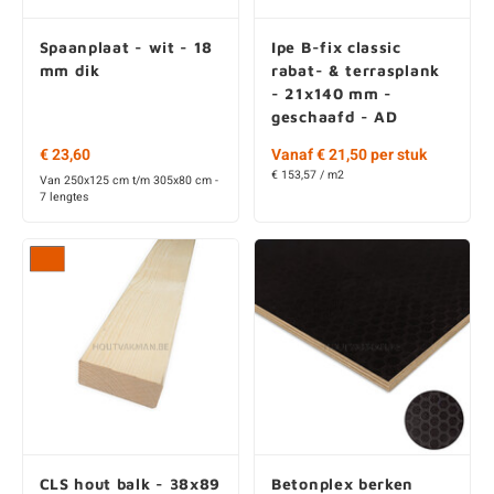
mm dik
rabat- & terrasplank
- 21x140 mm -
geschaafd - AD
€ 23,60
Vanaf € 21,50 per stuk
€ 153,57 / m2
Van 250x125 cm t/m 305x80 cm -
7 lengtes
CLS hout balk - 38x89
Betonplex berken
mm - geschaafd - KD
antislip hexa - zwart
bruin - 9 mm dik -