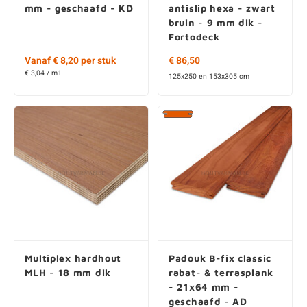
Fortodeck
Vanaf € 8,20 per stuk
€ 86,50
€ 3,04 / m1
125x250 en 153x305 cm
Multiplex hardhout
Padouk B-fix classic
MLH - 18 mm dik
rabat- & terrasplank
- 21x64 mm -
geschaafd - AD
€ 155,35
Vanaf € 6,10 per stuk