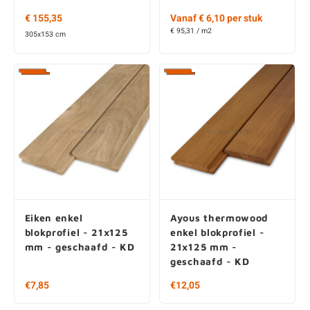
€ 95,31 / m2
305x153 cm
Eiken enkel
Ayous thermowood
blokprofiel - 21x125
enkel blokprofiel -
mm - geschaafd - KD
21x125 mm -
geschaafd - KD
Vanaf € 22,70 per stuk
Vanaf € 31,10 per stuk
€ 90,80 / m2
€ 101,55 / m2