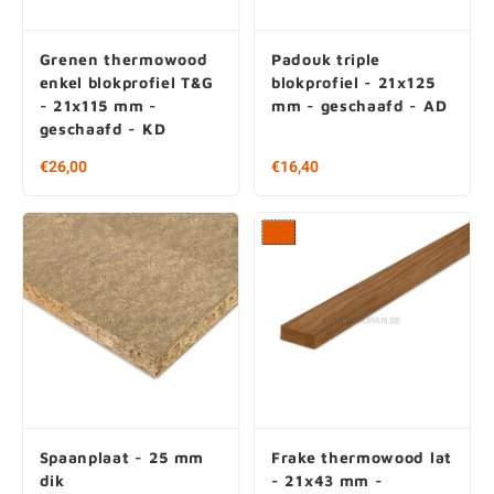
Filters
Filters
Grenen thermowood
Padouk triple
enkel blokprofiel T&G
blokprofiel - 21x125
- 21x115 mm -
mm - geschaafd - AD
geschaafd - KD
Vanaf € 26,00 per stuk
€16,40
€ 75,36 / m2