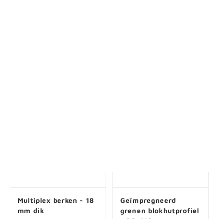
mm - ruw - AD
21x145 mm -
geschaafd - KD
Vanaf € 31,15 per stuk
Vanaf € 34,55 per stuk
€ 31,15 / m1
€ 78,12 / m2
Multiplex berken - 18
Geïmpregneerd
mm dik
grenen blokhutprofiel
- 28x118 mm -
geschaafd - KD