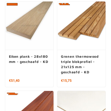
Eiken plank - 28x180
Grenen thermowood
mm - geschaafd - KD
triple blokprofiel -
21x125 mm -
geschaafd - KD
Vanaf € 51,40 per stuk
Vanaf € 26,00 per stuk
€ 114,22 / m2
€ 69,33 / m2