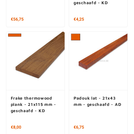
Spaanplaat - 25 mm
Frake thermowood lat
dik
- 21x43 mm -
geschaafd - KD
€56,75
€4,25
Frake thermowood
Padouk lat - 21x43
plank - 21x115 mm -
mm - geschaafd - AD
geschaafd - KD