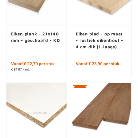
Eiken plank - 21x140
Eiken blad - op maat
mm - geschaafd - KD
- rustiek eikenhout -
4 cm dik (1-laags)
Vanaf € 22,70 per stuk
Vanaf € 23,90 per stuk
€ 81,07 / m2
Spaanplaat - wit - 18
Ipe B-fix classic