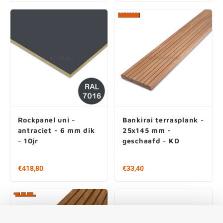
€8,00
€6,75
Rockpanel uni -
Bankirai terrasplank -
antraciet - 6 mm dik
25x145 mm -
- 10jr
geschaafd - KD
€418,80
€33,40