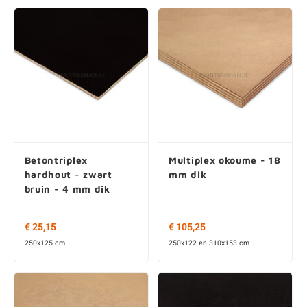
Betontriplex
Multiplex okoume - 18
hardhout - zwart
mm dik
bruin - 4 mm dik
€ 25,15
€ 105,25
250x125 cm
250x122 en 310x153 cm