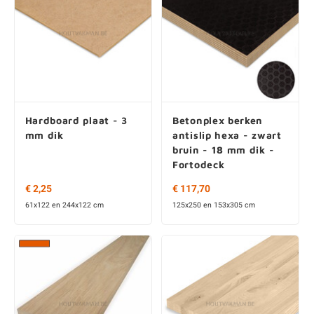
Hardboard plaat - 3
Betonplex berken
mm dik
antislip hexa - zwart
bruin - 18 mm dik -
Fortodeck
€ 2,25
€ 117,70
61x122 en 244x122 cm
125x250 en 153x305 cm