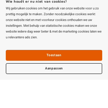
Frake thermowood
Paalhouder met punt
triple blokprofiel -
- verschillende
21x125 mm -
maten
geschaafd - KD
€13,70
€4,65